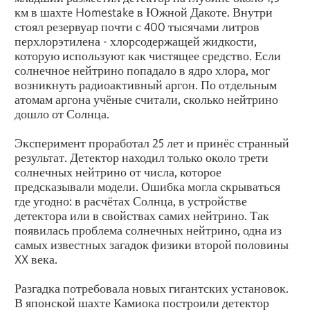
км в шахте Homestake в Южной Дакоте. Внутри
стоял резервуар почти с 400 тысячами литров
перхлорэтилена - хлорсодержащей жидкости,
которую используют как чистящее средство. Если
солнечное нейтрино попадало в ядро хлора, мог
возникнуть радиоактивный аргон. По отдельным
атомам аргона учёные считали, сколько нейтрино
дошло от Солнца.
Эксперимент проработал 25 лет и принёс странный
результат. Детектор находил только около трети
солнечных нейтрино от числа, которое
предсказывали модели. Ошибка могла скрываться
где угодно: в расчётах Солнца, в устройстве
детектора или в свойствах самих нейтрино. Так
появилась проблема солнечных нейтрино, одна из
самых известных загадок физики второй половины
XX века.
Разгадка потребовала новых гигантских установок.
В японской шахте Камиока построили детектор