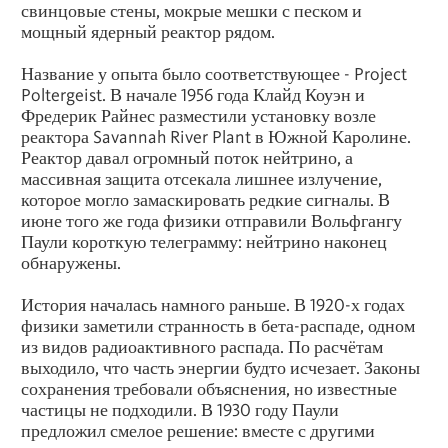
свинцовые стены, мокрые мешки с песком и
мощный ядерный реактор рядом.
Название у опыта было соответствующее - Project
Poltergeist. В начале 1956 года Клайд Коуэн и
Фредерик Райнес разместили установку возле
реактора Savannah River Plant в Южной Каролине.
Реактор давал огромный поток нейтрино, а
массивная защита отсекала лишнее излучение,
которое могло замаскировать редкие сигналы. В
июне того же года физики отправили Вольфгангу
Паули короткую телеграмму: нейтрино наконец
обнаружены.
История началась намного раньше. В 1920-х годах
физики заметили странность в бета-распаде, одном
из видов радиоактивного распада. По расчётам
выходило, что часть энергии будто исчезает. Законы
сохранения требовали объяснения, но известные
частицы не подходили. В 1930 году Паули
предложил смелое решение: вместе с другими