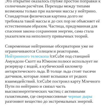
Это открытие оказалось глубже простой поправки к
солнечным расчётам. Переходы между типами
возможны только при наличии массы у нейтрино.
Стандартная физическая картина долго не
требовала такой массы и до сих пор не объясняет её
естественным образом. Частица, придуманная для
спасения закона сохранения энергии, сама стала
указателем на неполноту привычных теорий.
Современные нейтринные обсерватории уже не
ограничиваются Солнцем и реакторами.
Нейтринного телескопа
IceCube под станцией
Амундсен-Скотт на Южном полюсе использует не
резервуар с водой, а кубический километр
антарктического льда. В толще льда стоят тысячи
датчиков, которые ловят вспышки от редких
взаимодействий. IceCube построил карту Млечного
Пути по нейтрино и связал часть
высокоэнергетических частиц с активными
галактиками, где сверхмассивные
черные дыры
разгоняют вещество до экстремальных энергий.