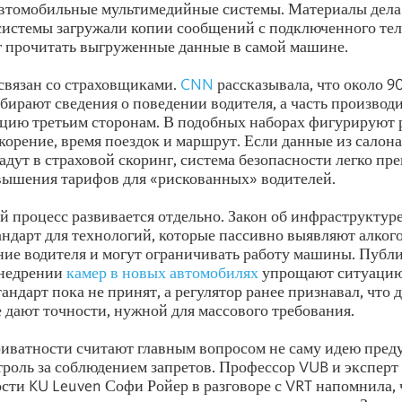
автомобильные мультимедийные системы. Материалы дела
системы загружали копии сообщений с подключенного тел
г прочитать выгруженные данные в самой машине.
связан со страховщиками.
CNN
рассказывала, что около 
бирают сведения о поведении водителя, а часть производ
цию третьим сторонам. В подобных наборах фигурируют 
корение, время поездок и маршрут. Если данные из салон
адут в страховой скоринг, система безопасности легко пре
вышения тарифов для «рискованных» водителей.
процесс развивается отдельно. Закон об инфраструктур
андарт для технологий, которые пассивно выявляют алког
ние водителя и могут ограничивать работу машины. Публ
внедрении
камер в новых автомобилях
упрощают ситуацию
андарт пока не принят, а регулятор ранее признавал, что
 дают точности, нужной для массового требования.
иватности считают главным вопросом не саму идею пред
нтроль за соблюдением запретов. Профессор VUB и эксперт
сти KU Leuven Софи Ройер в разговоре с VRT напомнила, 