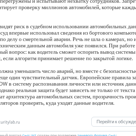
перегружены и испытывают нехватку сотрудников. Запрет
нтирует проверку миллионов автомобилей, которые кажды
идят риск в судебном использовании автомобильных дан
у суд впервые использовал сведения из бортового компьют
по делу о смертельной аварии. Речь не шла о камерах, но 
ехническим данным автомобиля уже появился. При рабо
вый вопрос: как водитель сможет оспорить вывод системы
, если алгоритм принимает решение по закрытой логике.
олжна уменьшить число аварий, но вместе с безопасность
еще один чувствительный датчик. Европейские правила 
W в систему распознавания личности или источник дан
днако реальная защита будет зависеть не только от текста
ат архитектура автомобильных систем, прозрачность про
ляторов проверять, куда уходят данные водителя.
Перейти к обсужд
ritylab.ru
ный портал
Gerki.WS
создан при поддержке
теневого форума Gerki