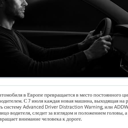
втомобиля в Европе превращается в место постоянного ц
водителем. С 7 июля каждая новая машина, выходящая на 
ь систему Advanced Driver Distraction Warning, или ADDW
лицо водителя, следит за взглядом и положением головы, 
вращает внимание человека к дороге.