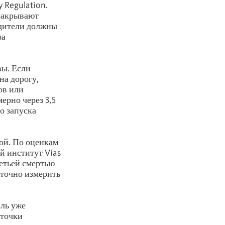
 Regulation.
 закрывают
одители должны
за
вы. Если
на дорогу,
ов или
ерно через 3,5
о запуска
ой. По оценкам
й институт Vias
ретьей смертью
я точно измерить
иль уже
 точки