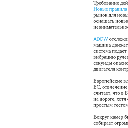
Требование дейс
Новые правила
рынок для новы
оснащать новые
невнимательнос
ADDW
отслежив
машина движетс
система подает
вибрацию рулев
секунды опасно
двигателя конт
Европейские вл
ЕС, отвлечение
считает, что в
на дороге, хотя
простым тестом
Вокруг камер б
собирает огром