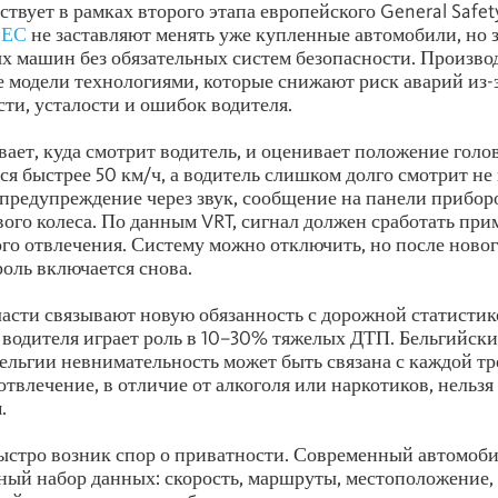
твует в рамках второго этапа европейского General Safety
 ЕС
не заставляют менять уже купленные автомобили, но
х машин без обязательных систем безопасности. Произв
 модели технологиями, которые снижают риск аварий из-
ти, усталости и ошибок водителя.
ает, куда смотрит водитель, и оценивает положение голо
я быстрее 50 км/ч, а водитель слишком долго смотрит не 
 предупреждение через звук, сообщение на панели прибор
ого колеса. По данным VRT, сигнал должен сработать прим
го отвлечения. Систему можно отключить, но после новог
роль включается снова.
асти связывают новую обязанность с дорожной статистик
 водителя играет роль в 10–30% тяжелых ДТП. Бельгийски
 Бельгии невнимательность может быть связана с каждой т
 отвлечение, в отличие от алкоголя или наркотиков, нельз
.
ыстро возник спор о приватности. Современный автомоб
ный набор данных: скорость, маршруты, местоположение,