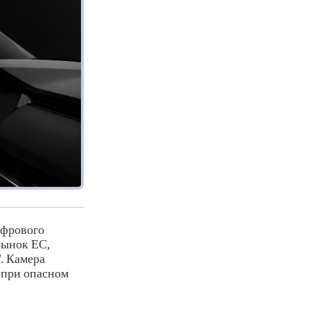
ифрового
рынок ЕС,
. Камера
а при опасном