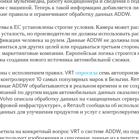
ройки мультимедиа, работу кондиционера и сведения о по
м с машиной. Теперь к такой информации добавляется ли
кие правила и ограничивают обработку данных ADDW.
емы в ЕС установлены строгие условия. Камера может рас
 усталость, но производители не должны использовать ра
фикации человека за рулем. Данные ADDW не должны по
аниться для других целей или продаваться третьим сторон
 маркетинговые компании. Европейская логика строится 
е на создании нового источника автомобильной слежки.
аны с исполнением правил. VRT
опросила
семь автопроизв
 контролируют 10 самых популярных марок в Бельгии. Ren
анные ADDW обрабатываются в реальном времени и не сох
мпаний по другим видам автомобильных данных оказалис
Volvo описала обработку данных на «защищенных сервер
фровой инфраструктуре», а Renault сообщила об использ
анных для улучшения продуктов и услуг с контролируемо
ветила на конкретный вопрос VRT о системе ADDW, но подт
 использует изображения и сенсорные данные из клиентс