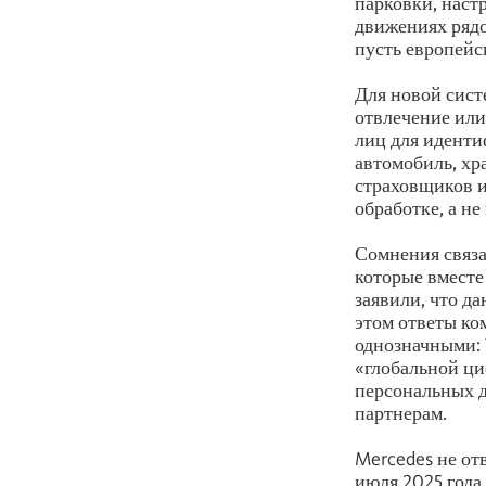
парковки, наст
движениях рядо
пусть европейс
Для новой сист
отвлечение или
лиц для иденти
автомобиль, хр
страховщиков и
обработке, а н
Сомнения связ
которые вместе
заявили, что д
этом ответы ко
однозначными: 
«глобальной ци
персональных д
партнерам.
Mercedes не от
июля 2025 года