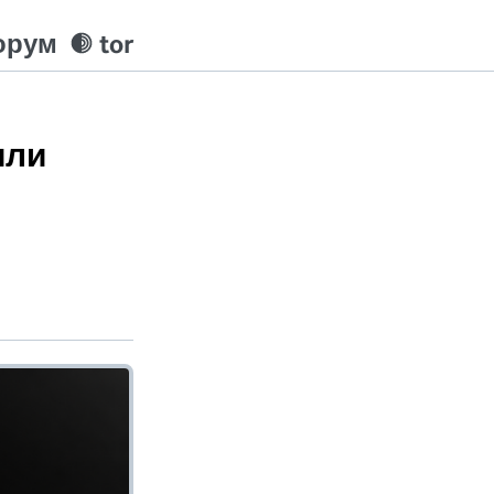
орум
tor
или