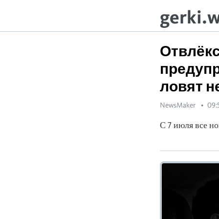
gerki.
Отвлёкс
предупр
ловят н
NewsMaker
09:
С 7 июля все н