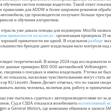
я обучения систем помощи водителю. Такой ответ показы
и правилами для ADDW и более широким режимом обраб
автомобиля, где производители получают больше простра
рвисов и обучения алгоритмов.
отрасль уже давала поводы для недоверия. Mozilla назва
ом приватности на колесах
: организация проверила 25 м
 хорошей приватности ни одной. В отдельном
разборе
экс
большинство брендов дают владельцам мало контроля над
глядит теоретической. В конце 2024 года исследователи 
упе данные примерно 800 000 автомобилей Volkswagen:
, сведения о поездках и имена владельцев. Утечка не была
 но показала, насколько чувствительными могут стать а
сор KU Leuven Ливен Десмет отмечал, что по таким свед
живать жизнь человека, включая дом, работу и привычны
цы уже пытались судиться с автопроизводителями из-за д
онов. Суд в США отказался возобновить
коллективный и
agen и General Motors, где компании обвиняли в записи S