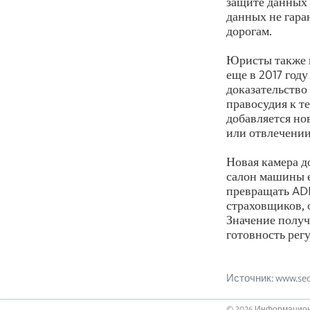
защите данных 
данных не гара
дорогам.
Юристы также в
еще в 2017 год
доказательство 
правосудия к т
добавляется но
или отвлечении
Новая камера д
салон машины 
превращать ADD
страховщиков, о
Значение получ
готовность регу
Источник: www.secu
©
2026
Информацион