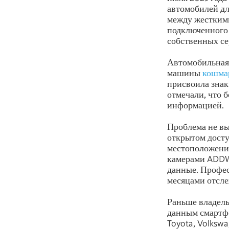
автомобилей дл
между жестким
подключенного 
собственных се
Автомобильная 
машины
кошмар
присвоила знак
отмечали, что 
информацией.
Проблема не вы
открытом дост
местоположение
камерами ADDW,
данные. Профес
месяцами отсле
Раньше владель
данным смартф
Toyota, Volksw