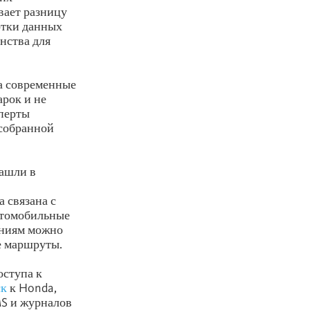
вает разницу
отки данных
нства для
ла современные
арок и не
перты
 собранной
нашли в
 связана с
втомобильные
ениям можно
е маршруты.
оступа к
ск
к Honda,
MS и журналов