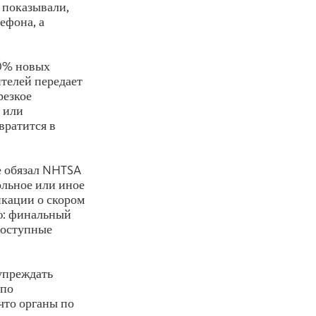
 показывали,
ефона, а
90% новых
ителей передает
резкое
а или
вратится в
е обязал NHTSA
ольное или иное
икации о скором
: финальный
 доступные
упреждать
 по
что органы по