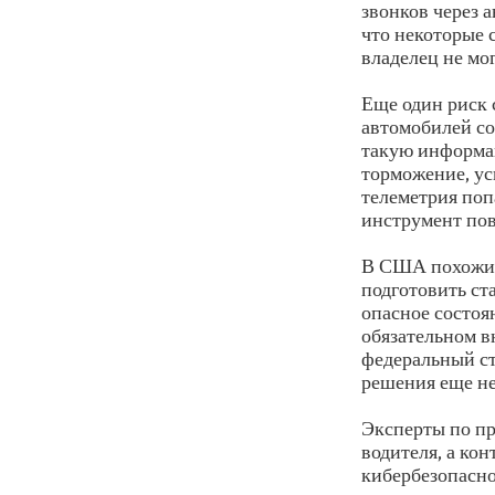
звонков через 
что некоторые 
владелец не мо
Еще один риск 
автомобилей со
такую информа
торможение, ус
телеметрия поп
инструмент по
В США похожий 
подготовить ст
опасное состоя
обязательном 
федеральный ст
решения еще не
Эксперты по пр
водителя, а ко
кибербезопасно