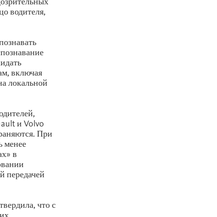
дозрительных
цо водителя,
познавать
спознавание
кидать
ам, включая
на локальной
одителей,
ault и Volvo
раняются. При
ь менее
ах» в
овании
й передачей
вердила, что с
ких