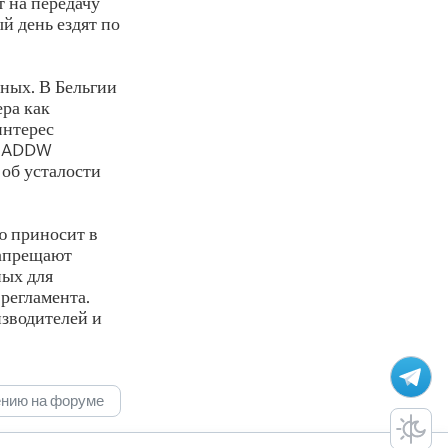
 на передачу
й день ездят по
ных. В Бельгии
ера как
интерес
те ADDW
 об усталости
ю приносит в
запрещают
ных для
 регламента.
изводителей и
ению на форуме