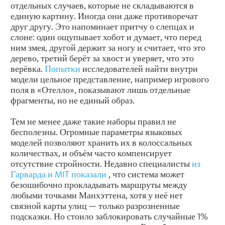
отдельных случаев, которые не складываются в
единую картину. Иногда они даже противоречат
друг другу. Это напоминает притчу о слепцах и
слоне: один ощупывает хобот и думает, что перед
ним змея, другой держит за ногу и считает, что это
дерево, третий берёт за хвост и уверяет, что это
верёвка.
Попытки
исследователей найти внутри
модели цельное представление, например игрового
поля в «Отелло», показывают лишь отдельные
фрагменты, но не единый образ.
Тем не менее даже такие наборы правил не
бесполезны. Огромные параметры языковых
моделей позволяют хранить их в колоссальных
количествах, и объём часто компенсирует
отсутствие стройности. Недавно специалисты
из
Гарварда и MIT показали
, что система может
безошибочно прокладывать маршруты между
любыми точками Манхэттена, хотя у неё нет
связной карты улиц — только разрозненные
подсказки. Но стоило заблокировать случайные 1%