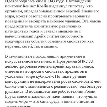
Идея зародилась ещё в 1943 году. Шотландский
психолог Кеннет Крейк выдвинул гипотезу, что
организм, обладая уменьшенной версией внешнего
мира, может безопасно проигрывать варианты
поведения и выбирать наиболее удачные. Эта мысль
предвосхитила когнитивную революцию
пятидесятых годов и связала мышление с
вычислениями: Крейк считал способность
моделировать события основным свойством как
нервных сетей, так и машин.
В семидесятые подход нашли применение в
искусственном интеллекте. Программа SHRDLU
демонстрировала элементарный здравый смысл,
отвечая на вопросы о свойствах предметов в
условном «мире кубиков». Но такие ручные
конструкции не выдерживали роста сложности: чем
ближе они сталкивались с реальностью, тем быстрее
рушились. В восьмидесятые робототехник Родни
Брукс вовсе отказался от идеи, заявив, что лучшая
модель мира — это сама среда, а явные описания
только мешают.