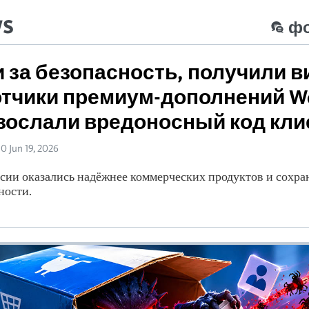
ws
ф
 за безопасность, получили в
тчики премиум-дополнений Wo
зослали вредоносный код кл
10 Jun 19, 2026
сии оказались надёжнее коммерческих продуктов и сохра
ности.