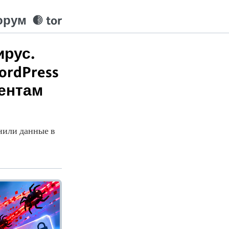
орум
tor
ирус.
rdPress
иентам
нили данные в