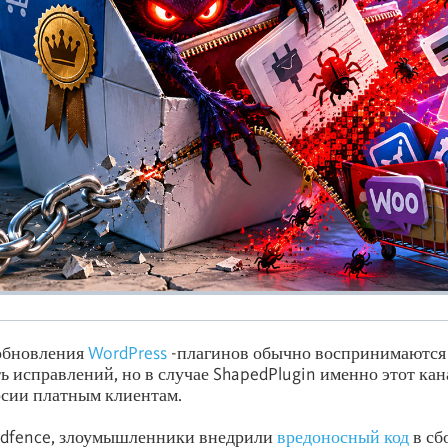
обновления
WordPress
-плагинов обычно воспринимаются
ь исправлений, но в случае ShapedPlugin именно этот кан
рсии платным клиентам.
dfence, злоумышленники внедрили
вредоносный код
в сб