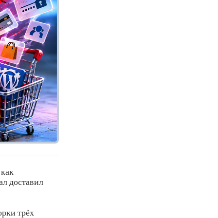
 как
ал доставил
орки трёх