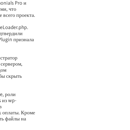
onials Pro и
ми, что
 всего проекта.
seLoader.php.
одтвердили
Plugin признала
истратор
 сервером,
дом
бы скрыть
e, роли
 из wp-
в
х оплаты. Кроме
ть файлы на