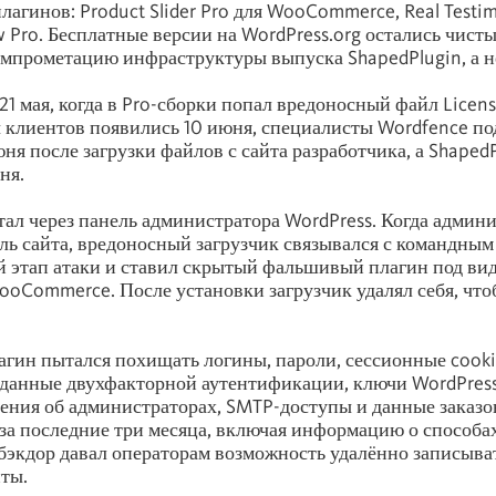
агинов: Product Slider Pro для WooCommerce, Real Testim
w Pro. Бесплатные версии на WordPress.org остались чисты
омпрометацию инфраструктуры выпуска ShapedPlugin, а не
21 мая, когда в Pro-сборки попал вредоносный файл Licen
клиентов появились 10 июня, специалисты Wordfence п
юня после загрузки файлов с сайта разработчика, а Shaped
ня.
ал через панель администратора WordPress. Когда админ
оль сайта, вредоносный загрузчик связывался с командным
й этап атаки и ставил скрытый фальшивый плагин под ви
oCommerce. После установки загрузчик удалял себя, что
гин пытался похищать логины, пароли, сессионные cooki
 данные двухфакторной аутентификации, ключи WordPress
едения об администраторах, SMTP-доступы и данные заказо
 последние три месяца, включая информацию о способа
бэкдор давал операторам возможность удалённо записыва
ты.