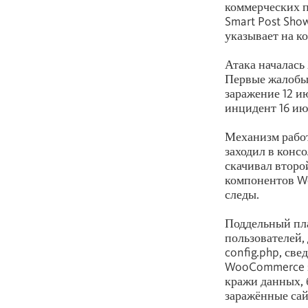
коммерческих пл
Smart Post Sho
указывает на к
Атака началась 
Первые жалобы 
заражение 12 и
инцидент 16 ию
Механизм работ
заходил в конс
скачивал второ
компонентов Wo
следы.
Поддельный пла
пользователей,
config.php, св
WooCommerce за
кражи данных, 
заражённые сай