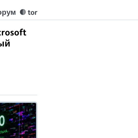
орум
tor
rosoft
рый