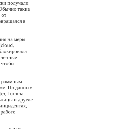
ски получали
 Обычно такие
 от
евращался в
ния на меры
cloud,
блокировала
лученные
 чтобы
ограммным
ком. По данным
ter, Lumma
льницы и другие
 инцидентах,
 работе