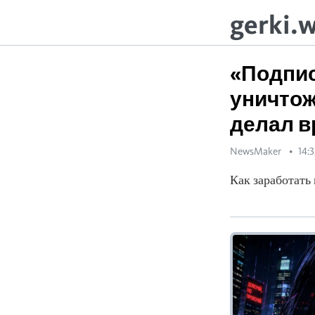
gerki.
«Подпис
уничтож
делал 
NewsMaker
14:
Как заработать