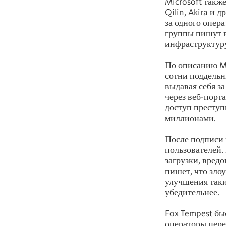
Microsoft такж
Qilin, Akira и 
за одного опер
группы пишут в
инфраструктуру
По описанию Mi
сотни поддельн
выдавая себя з
через веб-порт
доступ преступ
миллионами.
После подписи 
пользователей.
загрузки, вред
пишет, что зло
улучшения таки
убедительнее.
Fox Tempest бы
операторы пере