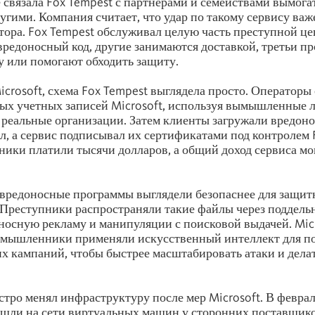
е связала Fox Tempest с партнерами и семействами вымога
другими. Компания считает, что удар по такому сервису важ
атора. Fox Tempest обслуживал целую часть преступной це
редоносный код, другие занимаются доставкой, третьи п
 или помогают обходить защиту.
crosoft, схема Fox Tempest выглядела просто. Операторы
ых учетных записей Microsoft, используя вымышленные 
а реальные организации. Затем клиенты загружали вредо
ал, а сервис подписывал их сертификатами под контролем 
ники платили тысячи долларов, а общий доход сервиса мо
вредоносные программы выглядели безопаснее для защит
 Преступники распространяли такие файлы через поддел
оносную рекламу и манипуляции с поисковой выдачей. Mic
умышленники применяли искусственный интеллект для по
х кампаний, чтобы быстрее масштабировать атаки и дела
стро менял инфраструктуру после мер Microsoft. В феврал
шли на сети виртуальных машин у сторонних поставщико