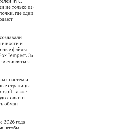
телей INC,
ен не только из-
почки, где одни
родают
 создавали
личности и
носные файлы
Fox Tempest. За
г исчисляться
ных систем и
ьные страницы
rosoft также
дготовки и
ть обман
е 2026 года
в, чтобы