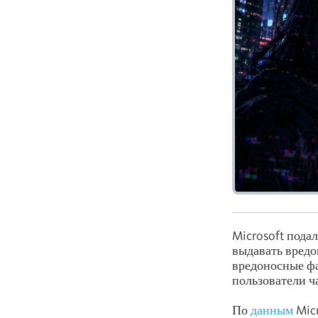
Microsoft пода
выдавать вредо
вредоносные фа
пользователи ч
По
данным
Micr