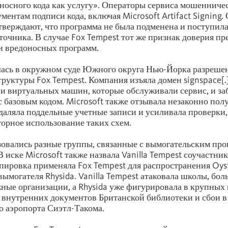
носного кода как услугу». Операторы сервиса мошенниче
ментам подписи кода, включая Microsoft Artifact Signing.
верждают, что программа не была подменена и поступила
точника. В случае Fox Tempest тот же признак доверия пр
и вредоносных программ.
лась в окружном суде Южного округа Нью-Йорка разреше
руктуры Fox Tempest. Компания изъяла домен signspace[.]
и виртуальных машин, которые обслуживали сервис, и за
 с базовым кодом. Microsoft также отзывала незаконно по
даляла поддельные учетные записи и усиливала проверки,
орное использование таких схем.
овались разные группы, связанные с вымогательским пр
В иске Microsoft также назвала Vanilla Tempest соучастни
пировка применяла Fox Tempest для распространения Oys
и вымогателя Rhysida. Vanilla Tempest атаковала школы, бо
ные организации, а Rhysida уже фигурировала в крупных
 внутренних документов Британской библиотеки и сбои в
 аэропорта Сиэтл-Такома.