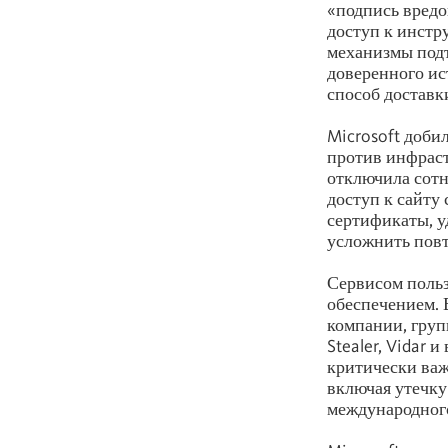
«подпись вредо
доступ к инстру
механизмы подт
доверенного ис
способ доставк
Microsoft доби
против инфраст
отключила сотн
доступ к сайту
сертификаты, у
усложнить повт
Сервисом польз
обеспечением. 
компании, груп
Stealer, Vidar 
критически важ
включая утечку
международного