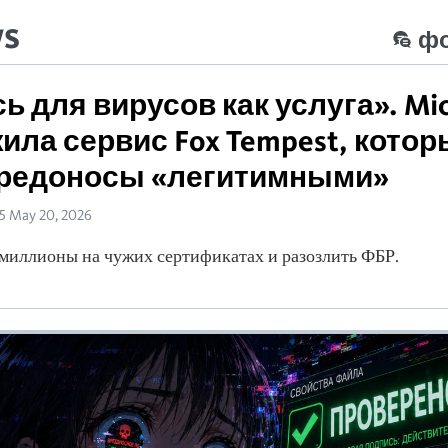
ws
ф
ь для вирусов как услуга». Mic
ила сервис Fox Tempest, кото
вредоносы «легитимными»
35 May 20, 2026
 миллионы на чужих сертификатах и разозлить ФБР.