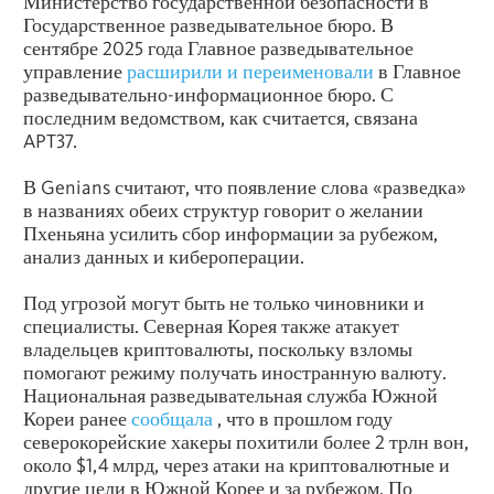
Министерство государственной безопасности в
Государственное разведывательное бюро. В
сентябре 2025 года Главное разведывательное
управление
расширили и переименовали
в Главное
разведывательно-информационное бюро. С
последним ведомством, как считается, связана
APT37.
В Genians считают, что появление слова «разведка»
в названиях обеих структур говорит о желании
Пхеньяна усилить сбор информации за рубежом,
анализ данных и кибероперации.
Под угрозой могут быть не только чиновники и
специалисты. Северная Корея также атакует
владельцев криптовалюты, поскольку взломы
помогают режиму получать иностранную валюту.
Национальная разведывательная служба Южной
Кореи ранее
сообщала
, что в прошлом году
северокорейские хакеры похитили более 2 трлн вон,
около $1,4 млрд, через атаки на криптовалютные и
другие цели в Южной Корее и за рубежом. По