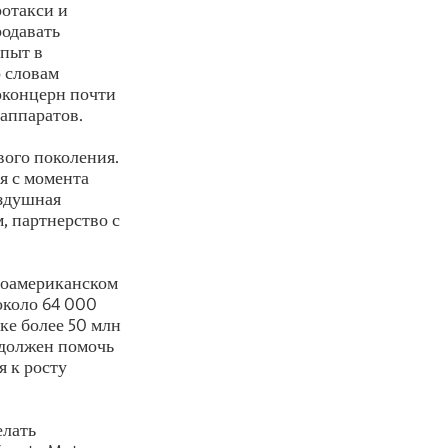
ротакси и
родавать
опыт в
о словам
токонцерн почти
 аппаратов.
вого поколения.
я с момента
оздушная
, партнерство с
роамериканском
около 64 000
ке более 50 млн
 должен помочь
я к росту
елать