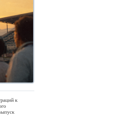
траций к
ого
 выпуск