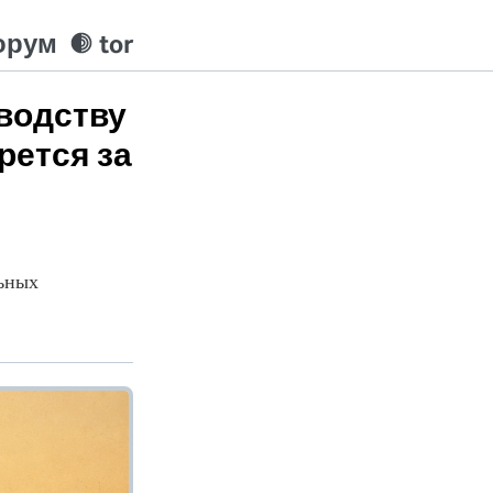
орум
tor
оводству
рется за
ьных