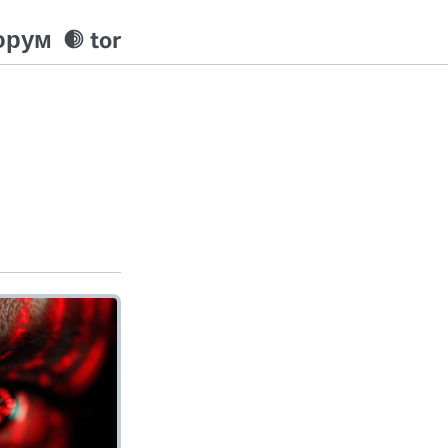
орум
tor