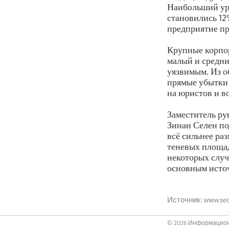
Наибольший уро
становились 12
предприятие пр
Крупные корпор
малый и средни
уязвимым. Из о
прямые убытки 
на юристов и в
Заместитель ру
Зинан Селен п
всё сильнее ра
теневых площа
некоторых случ
основным источ
Источник: www.secu
©
2026
Информацион