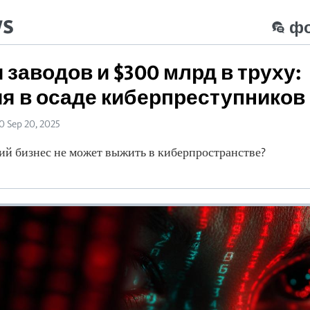
ws
ф
 заводов и $300 млрд в труху:
я в осаде киберпреступников
20 Sep 20, 2025
й бизнес не может выжить в киберпространстве?