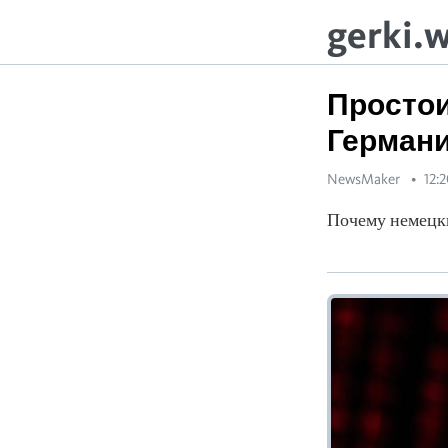
gerki.
Простои
Германи
NewsMaker
12:
Почему немецки