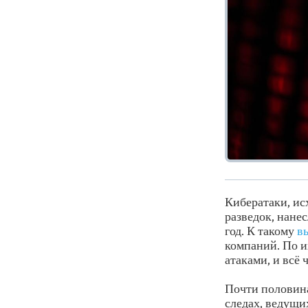
Кибератаки, ис
разведок, нане
год. К такому
в
компаний. По и
атаками, и всё
Почти половина
следах, ведущи