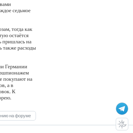
твами
аждое седьмое
ам, тогда как
тую остаётся
ь пришлась на
ь также расходы
ии Германии
бершпионажем
ще покупают на
в, а в
овок. К
орею.
ению на форуме