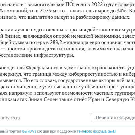
н наносит вымогательское ПО: если в 2022 году его жер
% компаний, то в 2025-м этот показатель вырос до 34%. К
изнало, что выплатило выкуп за разблокировку данных.
ации лучше подготовлены к противодействию таким угроз
й бизнес, являющийся опорой немецкой экономики, зачас
бщей суммы потерь в 289,2 миллиарда евро основная част
— простои производства и хищения, значимыми оказалис
осстановление инфраструктуры.
ководителя Федерального ведомства по охране конституц
одчеркнул, что граница между киберпреступностью и ки
змывается. По его словам, государственные акторы всё ча
дках похищенные учётные данные у обычных преступнико
аях напрямую используют возможности частных группир
никам атак Зинан Селен также отнёс Иран и Северную К
Перейти к обсужд
ritylab.ru
ный портал
Gerki.WS
создан при поддержке
теневого форума Gerki