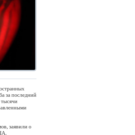
ностранных
ба за последний
 тысячи
правленными
ов, заявили о
ША.