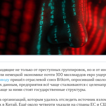
ходящие не только от преступных группировок, но и от и
сли немецкой экономике почти 300 миллиардов евро ущер
ыводу
пришёл отраслевой союз Bitkom, опросивший около
х данным, предприятия всё чаще сталкиваются с целена
 чаще за ними стоят государственные структуры.
 организаций, которым удалось отследить источник взлом
х в Китай. Ещё около четверти указали на страны ЕС и С