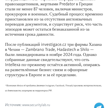
правозащитников, жертвами Predator в Греции
стали не менее 87 человек, включая министров,
прокуроров и военных. Судебный процесс временно
приостановлен из-за отсутствия англоязычных
переводов документов, и существует риск, что часть
эпизодов может остаться безнаказанной из-за
истечения срока давности.
После публикаций investigace.cz три фирмы Хазана
в Чехии — Zambrano Trade, Hadastech и Shilo —
были ликвидированы в ноябре 2024 года. Однако
собранные данные свидетельствуют, что сеть
Intellexa по-прежнему остаётся активной, опираясь
на разветвлённые бизнес-связи и офшорные
структуры в Европе и за её пределами.
* Компания Meta и её продукты (включая Instagram,
Facebook
, Threads) признаны экстремистскими,
их деятельность запрещена на территории РФ.
Источник: www.securitylab.ru