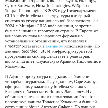
Македонии и Франции, включая Cytrox Holdings,
Cytrox Software, Nexa Technologies, WiSpear и
Senpai Technologies. В 2023 году Госдепартамент
США внёс Intellexa и её структуры в «чёрный
список» за угрозу национальной безопасности, а в
2024-м Минфин США ввёл санкции, запретив
бизнес с ними на территории страны. В Европе же
консорциум пока не нарушает формально
установленных ограничений, что позволяет
Predator оставаться в
активном
использовании. По
данным Recorded Future, инфраструктура этой
программы до сих пор действует в ряде стран,
включая Египет, Саудовскую Аравию, Индонезию и
Мозамбик.
В Афинах прокуратура предъявила обвинения
четырём фигурантам: Талу Дилиану, Саре Хамоу,
официальному владельцу Intellexa Феликсу
Битзиосу и бизнесмену Яннису Лавраносу. Их
обвиняют в незаконном использовании Predator
против журналиста Танасиса Кукакиса и бывшей
сотрудницы Meta* Артемис Сифорд. По данным