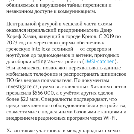
обвиняемых в нарушении тайны переписки и
незаконном доступе к коммуникациям.
Центральной фигурой в чешской части схемы
оказался израильский предприниматель Двир
Хореф Хазан, живущий в городе Крнов. С 2019 по
2023 год он через свои фирмы обеспечивал
греческую Intellexa техникой — от серверов и
ноутбуков до радиомодемов и антенн, пригодных
для сборки «stingray»-устройств (
IMSI-catcher
).
Эти комплексы позволяют перехватывать данные
мобильных телефонов и распространять шпионское
ПО без ведома пользователя. По документам
investigace.cz, сумма выставленных Хазаном счетов
превысила $566 000, а с учётом других сделок —
более $2,1 млн. Специалисты подтверждают, что
среди закупленного оборудования были устройства,
совместимые с поддельными базовыми станциями и
внедрением вредоносных программ через Wi-Fi.
Хазан также участвовал в международных схемах