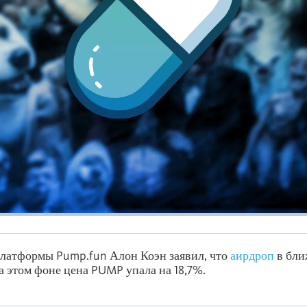
латформы Pump.fun Алон Коэн заявил, что
аирдроп
в бли
На этом фоне цена PUMP упала на 18,7%.