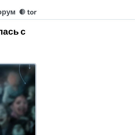
орум
tor
лась с