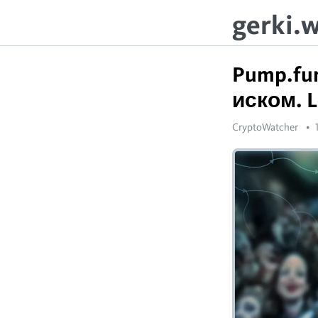
gerki.
Pump.fu
иском. 
CryptoWatcher