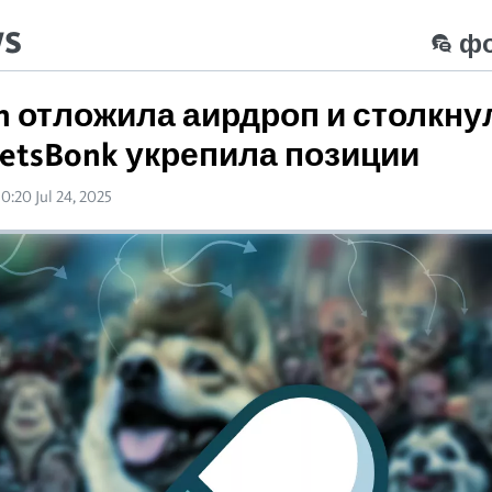
ws
ф
n отложила аирдроп и столкну
LetsBonk укрепила позиции
10:20 Jul 24, 2025