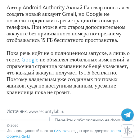
Автор Android Authority Акшай Гангвар попытался
создать новый аккаунт Gmail, но Google не
позволил продолжить регистрацию без номера
телефона. При этом в его старом дополнительном
аккаунте без привязанного номера по-прежнему
отображались 15 ГБ бесплатного пространства.
Пока речь идёт не о полноценном запуске, а лишь о
тесте.
Google
не объявлял глобальных изменений, а
справочная страница компании всё ещё указывает,
что каждый аккаунт получает 15 ГБ бесплатно.
Поэтому владельцам уже созданных почтовых
ящиков, судя по доступным данным, урезание
хранилища пока не грозит.
Источник: www.securitylab.ru
Перейти к обсуждению на форуме
©
2026
Информационный портал
Gerki.WS
создан при поддержке
теневого
форума Gerki