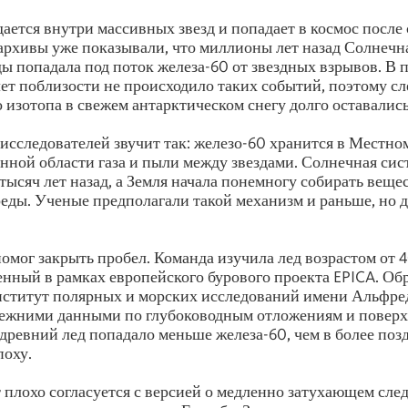
ается внутри массивных звезд и попадает в космос после
архивы уже показывали, что миллионы лет назад Солнечна
 попадала под поток железа-60 от звездных взрывов. В 
лет поблизости не происходило таких событий, поэтому с
 изотопа в свежем антарктическом снегу долго оставались
 исследователей звучит так: железо-60 хранится в Местн
енной области газа и пыли между звездами. Солнечная сис
тысяч лет назад, а Земля начала понемногу собирать веще
ды. Ученые предполагали такой механизм и раньше, но д
омог закрыть пробел. Команда изучила лед возрастом от 
енный в рамках европейского бурового проекта EPICA. Об
ститут полярных и морских исследований имени Альфред
режними данными по глубоководным отложениям и поверх
в древний лед попадало меньше железа-60, чем в более по
поху.
т плохо согласуется с версией о медленно затухающем сле