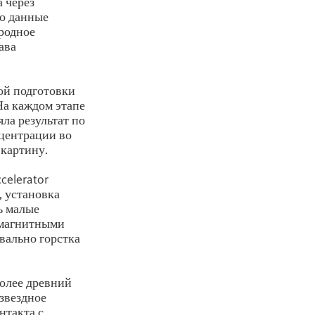
 через
то данные
ородное
ава
ой подготовки
На каждом этапе
яла результат по
центрации во
 картину.
celerator
, установка
ь малые
 магнитными
вально горстка
более древний
звездное
нтакта с