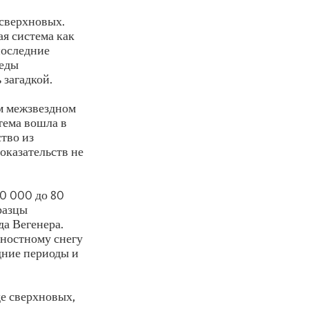
 сверхновых.
я система как
последние
леды
 загадкой.
ом межзвездном
тема вошла в
ство из
оказательств не
40 000 до 80
разцы
а Вегенера.
ностному снегу
здние периоды и
де сверхновых,