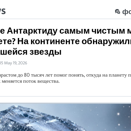
ws
ф
е Антарктиду самым чистым 
ете? На континенте обнаружи
вшейся звезды
05 May 19, 2026
растом до 80 тысяч лет помог понять, откуда на планету 
к меняется поток вещества.