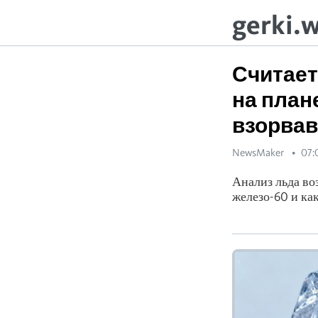
gerki.
Считает
на план
взорва
NewsMaker
07:
Анализ льда воз
железо-60 и ка