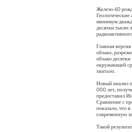
Железо-60 рожд
Геологические 
минимум дважды
десятки тысяч 
радиоактивного
Главная версия
облаке, разреж
облако десятки 
окружающей сре
хватало.
Новый анализ п
000 лет, получ
предоставил Ин
Сравнение с п
показало, что 
современную э
Такой результа