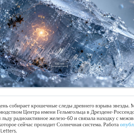
ень собирает крошечные следы древнего взрыва звезды.
оводством Центра имени Гельмгольца в Дрездене-Россенд
 льду радиоактивное железо-60 и связала находку с межз
 которое сейчас проходит Солнечная система. Работа
опубл
Letters.