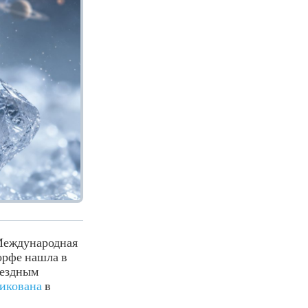
 Международная
орфе нашла в
вездным
икована
в