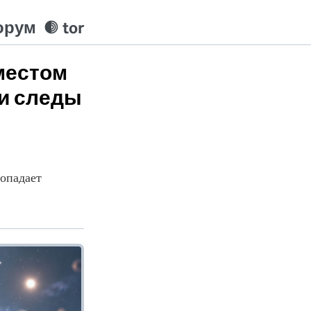
орум
tor
местом
ли следы
попадает