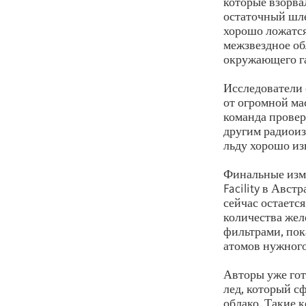
которые взорва
остаточный шле
хорошо ложатся
межзвездное об
окружающего га
Исследователи 
от огромной ма
команда проверя
другим радиоиз
льду хорошо из
Финальные изме
Facility в Авс
сейчас остаетс
количества жел
фильтрами, пок
атомов нужного
Авторы уже гот
лед, который с
облако. Такие 