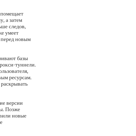
n помещает
, а затем
ьше следов,
же умеет
 перед новым
ривают базы
прокси-туннели.
льзователя,
вым ресурсам.
 раскрывать
ние версии
ы. Позже
авили новые
е