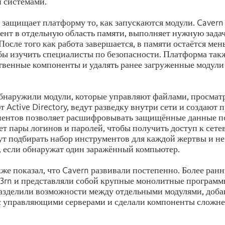
 системами.
защищает платформу то, как запускаются модули. Caver
нт в отдельную область памяти, выполняет нужную задачу
После того как работа завершается, в памяти остаётся мен
бы изучить специалисты по безопасности. Платформа так
твенные компоненты и удалять ранее загруженные модули
бнаружили модули, которые управляют файлами, просмат
 Active Directory, ведут разведку внутри сети и создают 
нентов позволяет расшифровывать защищённые данные по
ет пары логинов и паролей, чтобы получить доступ к сете
т подбирать набор инструментов для каждой жертвы и не
 если обнаружат один заражённый компьютер.
кже показал, что Cavern развивали постепенно. Более ран
3rn и представляли собой крупные монолитные программ
азделили возможности между отдельными модулями, доб
с управляющими серверами и сделали компоненты сложне