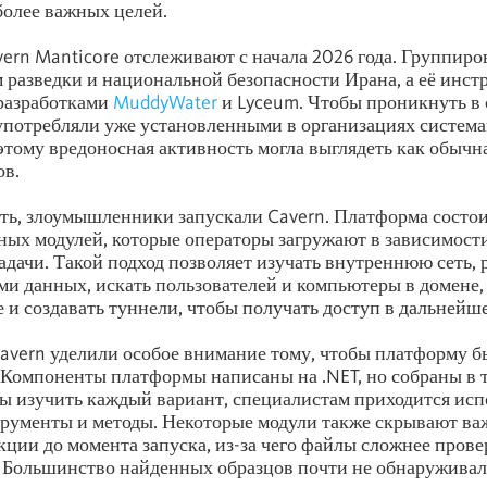
более важных целей.
ern Manticore отслеживают с начала 2026 года. Группиро
разведки и национальной безопасности Ирана, а её инс
 разработками
MuddyWater
и Lyceum. Чтобы проникнуть в 
оупотребляли уже установленными в организациях систем
этому вредоносная активность могла выглядеть как обычн
ов.
ть, злоумышленники запускали Cavern. Платформа состои
ьных модулей, которые операторы загружают в зависимост
адачи. Такой подход позволяет изучать внутреннюю сеть, р
ми данных, искать пользователей и компьютеры в домене,
 и создавать туннели, чтобы получать доступ в дальнейш
avern уделили особое внимание тому, чтобы платформу б
 Компоненты платформы написаны на .NET, но собраны в 
ы изучить каждый вариант, специалистам приходится исп
рументы и методы. Некоторые модули также скрывают ва
ции до момента запуска, из-за чего файлы сложнее прове
 Большинство найденных образцов почти не обнаружива