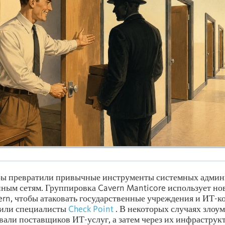
ры превратили привычные инструменты системных админ
ным сетям. Группировка Cavern Manticore использует н
rn, чтобы атаковать государственные учреждения и ИТ-
нили специалисты
Check Point
. В некоторых случаях зло
вали поставщиков ИТ-услуг, а затем через их инфраструк