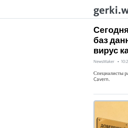
gerki.
Сегодня
баз дан
вирус к
NewsMaker
10:2
Специалисты ра
Cavern.