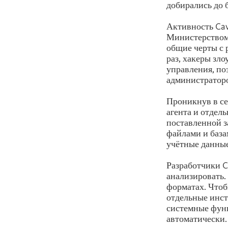
добирались до 
Активность Cav
Министерством 
общие черты с
раз, хакеры зл
управления, по
администратор
Проникнув в се
агента и отдел
поставленной з
файлами и база
учётные данные
Разработчики C
анализировать.
форматах. Чтоб
отдельные инст
системные функ
автоматически.