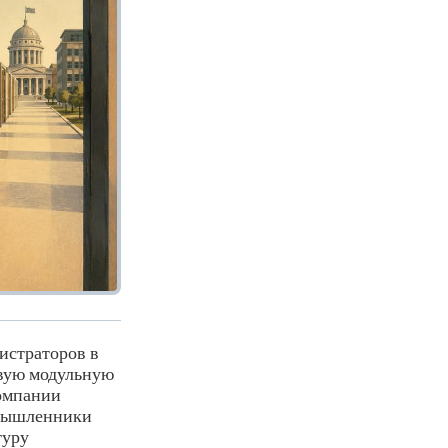
истраторов в
овую модульную
компании
умышленники
туру