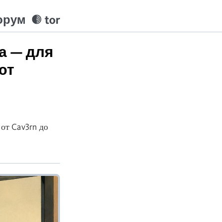
орум
tor
а — для
ют
от Cav3rn до