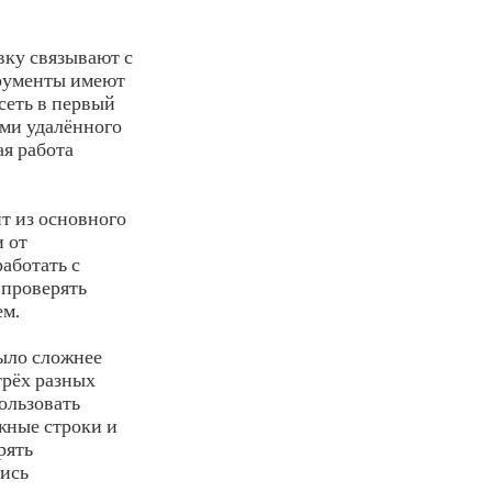
вку связывают с
трументы имеют
сеть в первый
ами удалённого
ая работа
т из основного
и от
аботать с
 проверять
ем.
ыло сложнее
трёх разных
ользовать
жные строки и
рять
лись