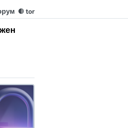
орум
tor
ужен