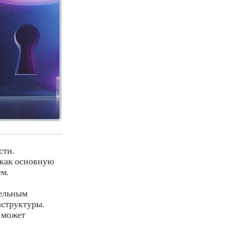
сти.
 как основную
ем.
тельным
аструктуры.
 может