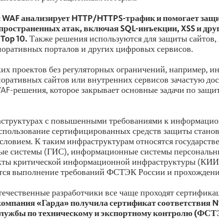
 WAF анализирует HTTP/HTTPS-трафик и помогает защ
пространенных атак, включая SQL-инъекции, XSS и друг
Top 10.
Также решения используются для защиты сайтов, 
поративных порталов и других цифровых сервисов.
их проектов без регуляторных ограничений, например, ин
поративных сайтов или внутренних сервисов зачастую до
AF-решения, которое закрывает основные задачи по защит
аструктурах с повышенными требованиями к информаци
спользование сертифицированных средств защиты стано
словием. К таким инфраструктурам относятся государств
е системы (ГИС), информационные системы персональн
кты критической информационной инфраструктуры (КИИ),
тся выполнение требований ФСТЭК России и прохождени
течественные разработчики все чаще проходят сертифика
компания «Гарда» получила сертификат соответствия 
лужбы по техническому и экспортному контролю (ФСТЭ