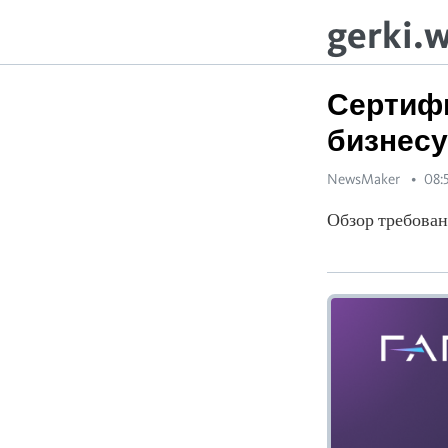
gerki.
Сертифи
бизнесу
NewsMaker
08:
Обзор требова