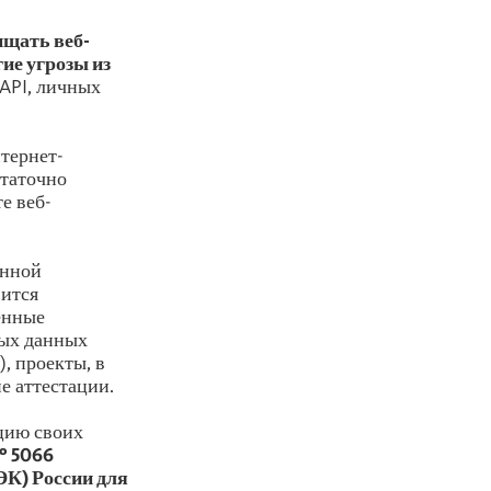
ищать веб-
ие угрозы из
API, личных
тернет-
статочно
е веб-
онной
вится
енные
ых данных
 проекты, в
е аттестации.
цию своих
№ 5066
К) России для