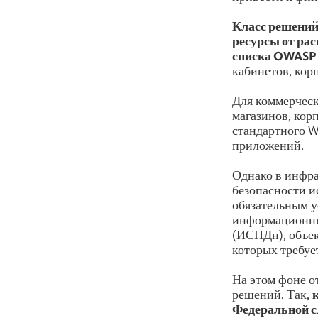
Класс решений
ресурсы от рас
списка OWASP 
кабинетов, кор
Для коммерческ
магазинов, кор
стандартного W
приложений.
Однако в инфр
безопасности и
обязательным у
информационны
(ИСПДн), объе
которых требуе
На этом фоне о
решений. Так,
Федеральной с