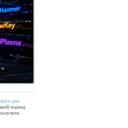
евого дня
акой подход
получить