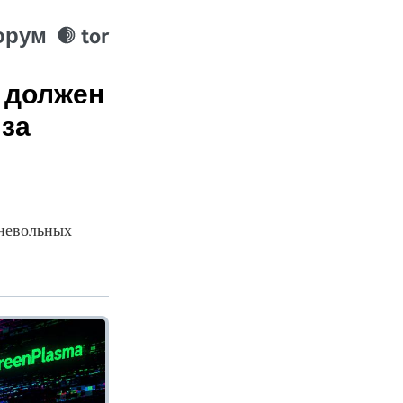
орум
tor
е должен
 за
 невольных