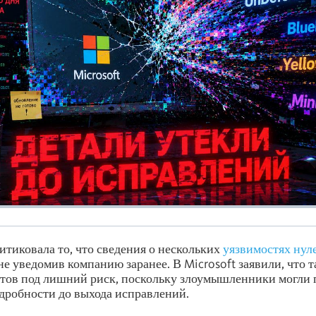
ритиковала то, что сведения о нескольких
уязвимостях нул
не уведомив компанию заранее. В Microsoft заявили, что т
тов под лишний риск, поскольку злоумышленники могли 
дробности до выхода исправлений.