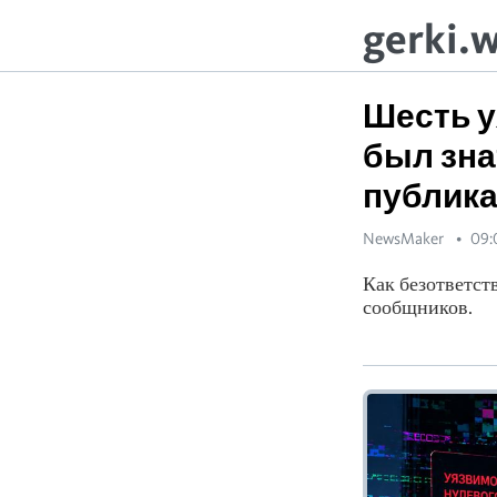
gerki.
Шесть у
был знат
публик
NewsMaker
09:
Как безответст
сообщников.