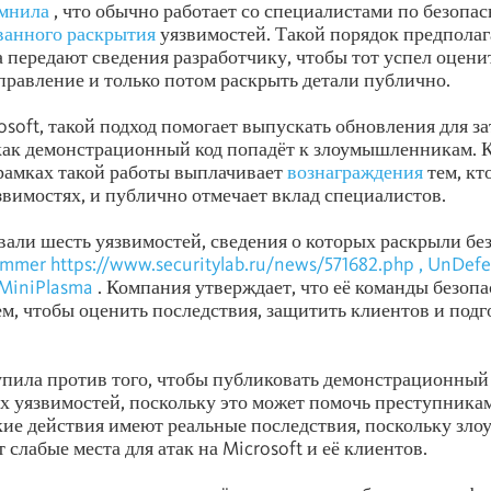
мнила
, что обычно работает со специалистами по безопас
ванного раскрытия
уязвимостей. Такой порядок предполаг
а передают сведения разработчику, чтобы тот успел оцени
правление и только потом раскрыть детали публично.
osoft, такой подход помогает выпускать обновления для з
 как демонстрационный код попадёт к злоумышленникам. 
в рамках такой работы выплачивает
вознаграждения
тем, кт
звимостях, и публично отмечает вклад специалистов.
звали шесть уязвимостей, сведения о которых раскрыли без
ammer
https://www.securitylab.ru/news/571682.php
, UnDef
MiniPlasma
. Компания утверждает, что её команды безоп
ем, чтобы оценить последствия, защитить клиентов и подг
упила против того, чтобы публиковать демонстрационный 
 уязвимостей, поскольку это может помочь преступника
акие действия имеют реальные последствия, поскольку з
слабые места для атак на Microsoft и её клиентов.