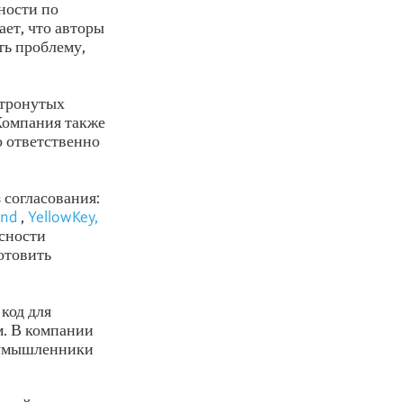
ности по
ает, что авторы
ть проблему,
атронутых
Компания также
о ответственно
 согласования:
end
,
YellowKey,
асности
отовить
код для
м. В компании
лоумышленники