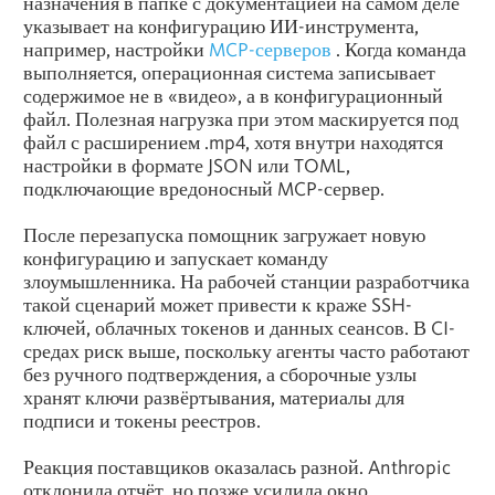
назначения в папке с документацией на самом деле
указывает на конфигурацию ИИ-инструмента,
например, настройки
MCP-серверов
. Когда команда
выполняется, операционная система записывает
содержимое не в «видео», а в конфигурационный
файл. Полезная нагрузка при этом маскируется под
файл с расширением .mp4, хотя внутри находятся
настройки в формате JSON или TOML,
подключающие вредоносный MCP-сервер.
После перезапуска помощник загружает новую
конфигурацию и запускает команду
злоумышленника. На рабочей станции разработчика
такой сценарий может привести к краже SSH-
ключей, облачных токенов и данных сеансов. В CI-
средах риск выше, поскольку агенты часто работают
без ручного подтверждения, а сборочные узлы
хранят ключи развёртывания, материалы для
подписи и токены реестров.
Реакция поставщиков оказалась разной. Anthropic
отклонила отчёт, но позже усилила окно