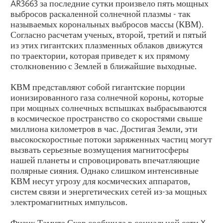
AR3663 за последние сутки произвело пять мощных
выбросов раскаленной солнечной плазмы - так
называемых корональных выбросов массы (КВМ).
Согласно расчетам ученых, второй, третий и пятый
из этих гигантских плазменных облаков движутся
по траектории, которая приведет к их прямому
столкновению с Землей в ближайшие выходные.
КВМ представляют собой гигантские порции
ионизированного газа солнечной короны, которые
при мощных солнечных вспышках выбрасываются
в космическое пространство со скоростями свыше
миллиона километров в час. Достигая Земли, эти
высокоскоростные потоки заряженных частиц могут
вызвать серьезные возмущения магнитосферы
нашей планеты и спровоцировать впечатляющие
полярные сияния. Однако слишком интенсивные
КВМ несут угрозу для космических аппаратов,
систем связи и энергетических сетей из-за мощных
электромагнитных импульсов.
Физик Тамита Сков сообщила в социальной сети X,