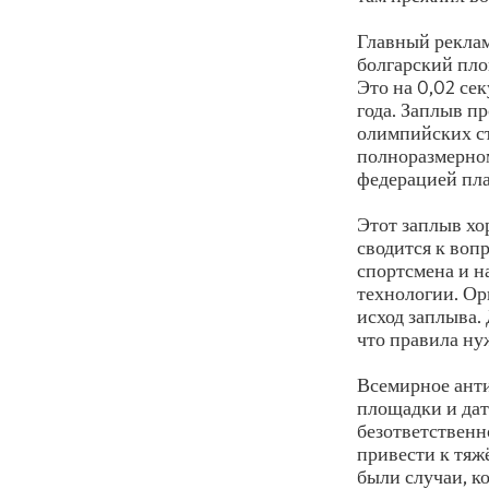
Главный реклам
болгарский пло
Это на 0,02 се
года. Заплыв п
олимпийских ст
полноразмерно
федерацией пла
Этот заплыв хо
сводится к вопр
спортсмена и н
технологии. Ор
исход заплыва.
что правила ну
Всемирное анти
площадки и да
безответственн
привести к тяж
были случаи, к