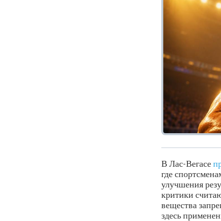
В Лас-Вегасе
п
где спортсмена
улучшения резу
критики считаю
вещества запре
здесь применен