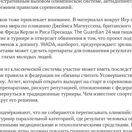
онстративным вызовом олимпийской системе, антидопин
режним правилам соревнований.
ков тоже привлекает внимание. В материалах вокруг Игр
на мира по плаванию Джеймса Магнуссена, британского
ов Фреда Керли и Риса Прескода. The Guardian 24 мая пише
ие в турнире и отвергает обвинения в том, что проект по
менов к допингу. WADA, наоборот, предупреждает: зрел
етами может сделать препараты для повышения результат
глазах молодых людей.
в из классической системы участие может иметь последст
е правила и федерации не обязаны считать Усовершенст
у. Атлет, который открыто выходит на старт в соревнова
репаратами, рискует репутацией, отношениями с федер
ернуться в традиционные турниры. Чем известнее спортс
круг его решения.
одчёркивают, что не собираются переписывать олимпийс
урнир параллельной категорией, где результат человека 
менными медицинскими и технологическими средствами. 
ванные игры должны показать границы человеческих воз