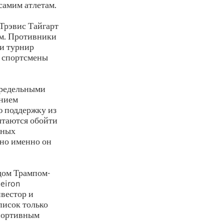
самим атлетам.
Трэвис Тайгарт
ом. Противники
ли турнир
, спортсмены
 предельными
ением
ю поддержку из
пытаются обойти
нных
 но именно он
ьдом Трампом-
eiron
нвестор и
писок только
спортивным