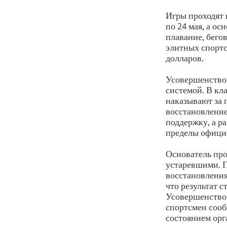
Игры проходят 
по 24 мая, а ос
плавание, бего
элитных спортс
долларов.
Усовершенство
системой. В кл
наказывают за 
восстановление
поддержку, а р
пределы офици
Основатель про
устаревшими. П
восстановления
что результат 
Усовершенство
спортсмен сооб
состоянием орг