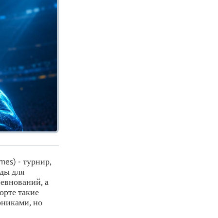
es) - турнир,
ды для
евнований, а
орте такие
рниками, но