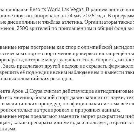
на площадке Resorts World Las Vegas. В раннем анонсе наз
новное шоу запланировано на 24 мая 2026 года. В программ
вые дисциплины и тяжёлая атлетика. Организаторы также 
менов, 2500 зрителей по приглашениям и общий фонд вы
ванные игры построены как спор с олимпийской антидоп
ассическом спорте спортсменов проверяют на запрещённы
препараты, которые могут улучшать силу, скорость, вынос
. Здесь предлагают другой подход: не скрывать фармакол
азрешить её под медицинским наблюдением и вынести таки
альных олимпийских рекордов.
екта Арон Д'Соуза считает действующие антидопинговые
о его мнению, большой спорт давно зависит от науки, те
 и медицинских процедур, но официальная система всё ещ
строится только на тренировках и природных данных.
ванные игры предлагают заменить запрет раскрытием ин
щает, какие препараты или методы использует, а врачи сле
анизма.