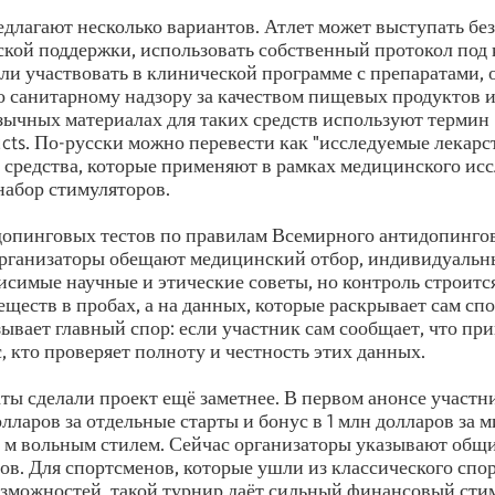
длагают несколько вариантов. Атлет может выступать без
кой поддержки, использовать собственный протокол под
ли участвовать в клинической программе с препаратами,
 санитарному надзору за качеством пищевых продуктов 
ычных материалах для таких средств используют термин I
ucts. По-русски можно перевести как "исследуемые лекар
о средства, которые применяют в рамках медицинского исс
абор стимуляторов.
опинговых тестов по правилам Всемирного антидопингов
 Организаторы обещают медицинский отбор, индивидуаль
висимые научные и этические советы, но контроль строитс
ществ в пробах, а на данных, которые раскрывает сам сп
ывает главный спор: если участник сам сообщает, что пр
, кто проверяет полноту и честность этих данных.
ы сделали проект ещё заметнее. В первом анонсе участ
олларов за отдельные старты и бонус в 1 млн долларов за 
0 м вольным стилем. Сейчас организаторы указывают общ
ров. Для спортсменов, которые ушли из классического спор
зможностей, такой турнир даёт сильный финансовый сти