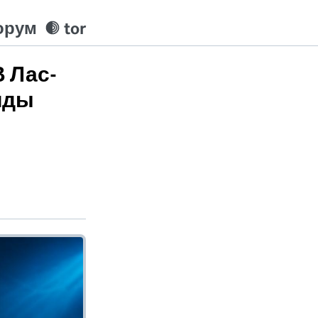
орум
tor
В Лас-
оиды