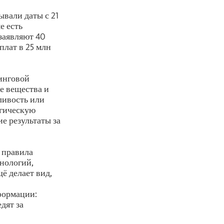
ывали даты с 21
е есть
заявляют 40
плат в 25 млн
инговой
е вещества и
ливость или
огическую
е результаты за
 правила
хнологий,
ё делает вид,
формации:
дят за