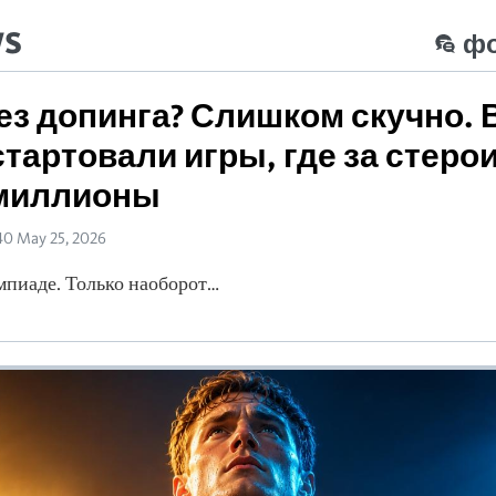
ws
ф
ез допинга? Слишком скучно. 
стартовали игры, где за стер
 миллионы
40 May 25, 2026
мпиаде. Только наоборот…