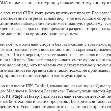
DA также заявил, что турнир угрожает чистому спорту и 
 агентство США тоже резко критикует проект. Его глава 
енствованные игры опасным шоу, а не настоящим спорт
едицинское наблюдение не снимает главную проблему: ес
 деньги за рекорды и одновременно разрешает препараты
ое давление на организм ради результата.
ечают, что элитный спорт и без того связан с травмами,
рогими технологиями восстановления и скрытым примен
едств. По их версии, честнее вывести фармакологическу
ть за ней врачебно, чем поддерживать систему, где одни 
угие делают вид, что проблема существует только у пойма
нтидопинговые организации такой подход не принимает,
ту привлекать инвесторов и часть аудитории.
ов называют 1789 Capital, компанию, связанную с Донал
ом Маликом и Крисом Баскирком. Также упоминаются Ap
up, Karatage и Питер Тиль, известный технологический и
ных биотехнологических проектов. Для критиков такой с
ение, что Усовершенствованные игры стали не просто 