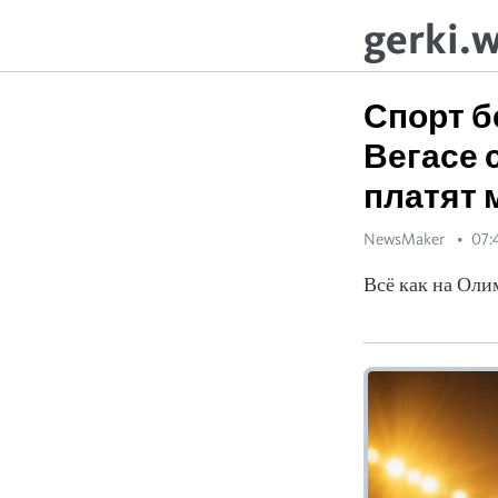
gerki.
Спорт б
Вегасе 
платят
NewsMaker
07:
Всё как на Оли