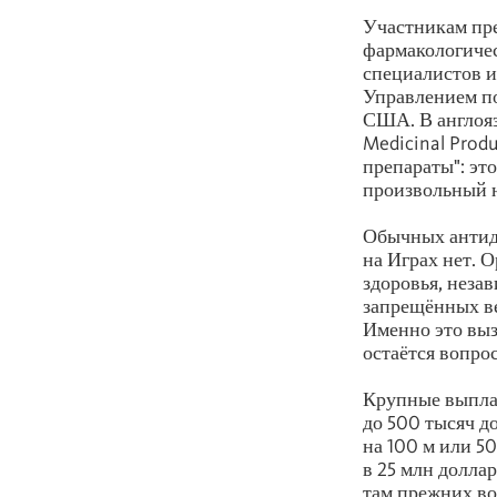
Участникам пре
фармакологичес
специалистов и
Управлением по
США. В англояз
Medicinal Prod
препараты": эт
произвольный н
Обычных антид
на Играх нет.
здоровья, неза
запрещённых ве
Именно это выз
остаётся вопрос
Крупные выплат
до 500 тысяч д
на 100 м или 5
в 25 млн долла
там прежних во