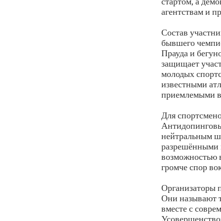
стартом, а дем
агентствам и п
Состав участни
бывшего чемпио
Прауда и бегун
защищает участ
молодых спортс
известными атл
приемлемыми в 
Для спортсмено
Антидопинговы
нейтральным шо
разрешёнными п
возможностью в
громче спор во
Организаторы п
Они называют т
вместе с совре
Усовершенство