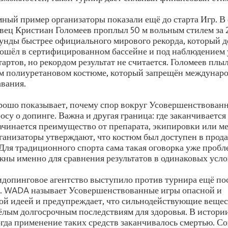
ный пример организаторы показали ещё до старта Игр. В 
вец Кристиан Голомеев проплыл 50 м вольным стилем за 
кунды быстрее официального мирового рекорда, который д
рошёл в сертифицированном бассейне и под наблюдением
артов, но рекордом результат не считается. Голомеев плыл
м полиуретановом костюме, который запрещён междунар
вания.
рошо показывает, почему спор вокруг Усовершенствованн
осу о допинге. Важна и другая граница: где заканчивается
ачинается преимущество от препарата, экипировки или 
ганизаторы утверждают, что костюм был доступен в прод
 Для традиционного спорта сама такая оговорка уже пробл
жны именно для сравнения результатов в одинаковых усло
допинговое агентство выступило против турнира ещё по
т. WADA называет Усовершенствованные игры опасной и
ой идеей и предупреждает, что сильнодействующие вещес
ёлым долгосрочным последствиям для здоровья. В истори
огда применение таких средств заканчивалось смертью. Со