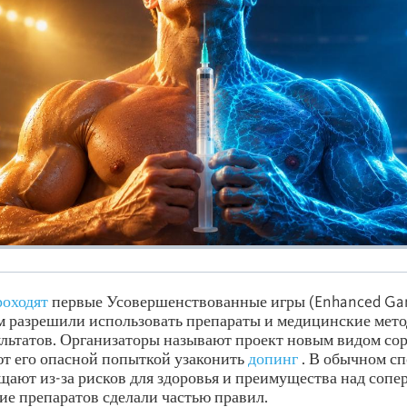
роходят
первые Усовершенствованные игры (Enhanced Gam
м разрешили использовать препараты и медицинские мето
льтатов. Организаторы называют проект новым видом сор
т его опасной попыткой узаконить
допинг
. В обычном сп
щают из-за рисков для здоровья и преимущества над сопе
ие препаратов сделали частью правил.