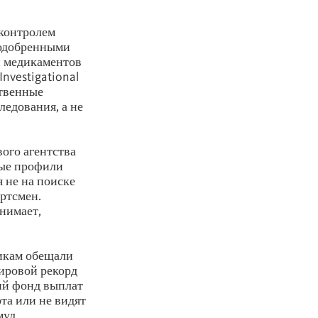
 контролем
 одобренными
и медикаментов
nvestigational
ственные
ледования, а не
ого агентства
ные профили
я не на поиске
ортсмен.
инимает,
никам обещали
мировой рекорд
ий фонд выплат
та или не видят
мул.