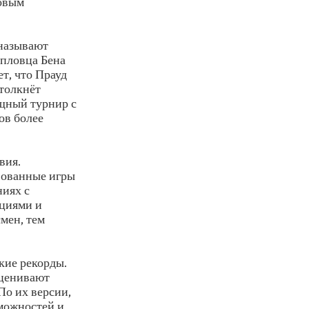
говым
 называют
 пловца Бена
т, что Прауд
дтолкнёт
ищный турнир с
ов более
вия.
вованные игры
ниях с
ациями и
мен, тем
кие рекорды.
оценивают
По их версии,
можностей и