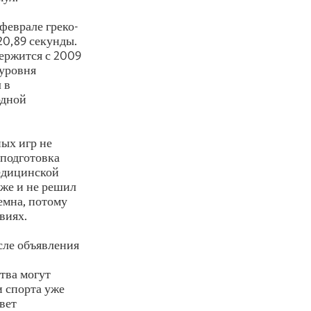
феврале греко-
20,89 секунды.
ержится с 2009
 уровня
 в
одной
ых игр не
 подготовка
медицинской
аже и не решил
емна, потому
виях.
сле объявления
тва могут
и спорта уже
вет