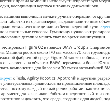
жёстких правил компания использует нейросетевую модел
одки, координации корпуса и точных движений рук.
ях машины выполняли мелкие ручные операции: откручи
вали таблетки из органайзеров, выдавливали точные объё
рали металлические детали из беспорядочной кучи.
Здес
 но и тактильные сенсоры. Гуманоиду нужно контролирова
альзывание детали и менять хват во время манипуляции.
 тестировала Figure 02 на заводе BMW Group в Спартанбе
. Машина ростом около 170 см, массой 70 кг и грузопод
реальной фабричной среде. Figure AI также сообщала, что 
асовые смены на объектах BMW, перемещали более 90 тыс
кать компоненты для более чем 30 тысяч автомобилей B
урирует
с Tesla, Agility Robotics, Apptronik и другими разр
ят универсальных гуманоидов на промышленные площадк
ется, поэтому каждый новый ролик работает как техниче
 аргумент для заказчиков. Роботам предстоит выйти из ст
ототипов и доказать, что среда, созданная для людей, под