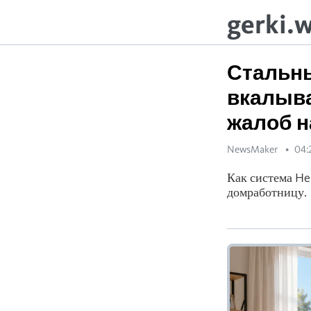
gerki.
Стальны
вкалыва
жалоб н
NewsMaker
04:
Как система He
домработницу.