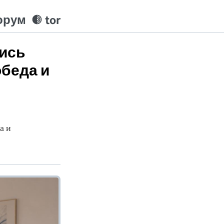
орум
tor
лись
обеда и
а и