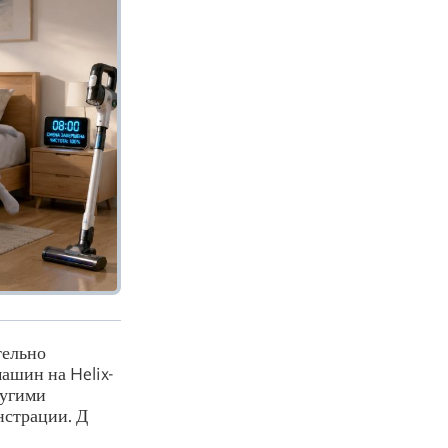
тельно
ашин на Helix-
ругими
нстрации. Д