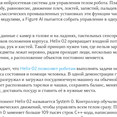
ная нейросетевая система для управления телом робота. П
ьбу, равновесие, движение плеч, локтей, запястий, пальцев
классических промышленных установках эти функции час
модулями, а Figure AI пытается собрать управление в одн
 данные с камер в голове и на ладонях, тактильных сенсор
иков положения корпуса. Helix-02 превращает входной по
ща, рук и кистей. Такой принцип нужен там, где нельзя за
едметы лежат неровно, рядом проходят люди, несколько 
нии, а расположение объектов постоянно меняется.
ждает, что
Helix-02 позволяет роботам
выполнять задачи н
оса состояния и помощи человека. В одной демонстрации 
разгружал и загружал посудомоечную машину на обычной
т распознавать тарелки и чашки, сохранять баланс, менят
, доставать посуду и ставить её в нужные места.
онент Helix-02 называется System 0. Контроллер обучали
овеческих движений, чтобы управлять всем телом сразу. 
em 0 заменяет больше 109 тысяч строк C++-кода, написанн