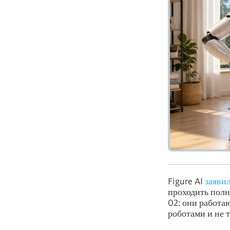
Figure AI
заяви
проходить полн
02: они работа
роботами и не 