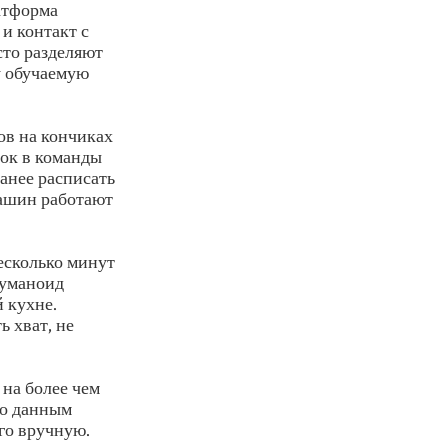
латформа
 и контакт с
то разделяют
у обучаемую
ов на кончиках
ток в команды
ранее расписать
машин работают
есколько минут
гуманоид
 кухне.
ь хват, не
 на более чем
По данным
ого вручную.