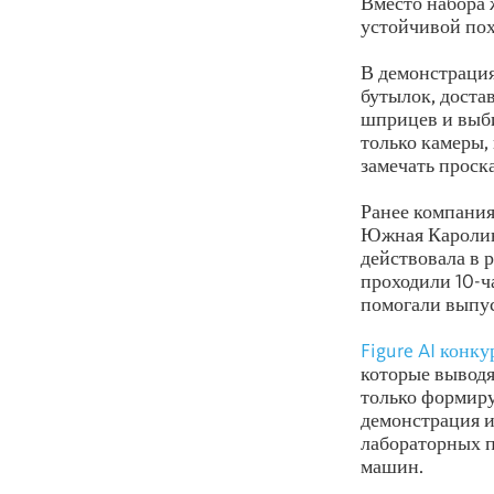
Вместо набора 
устойчивой пох
В демонстраци
бутылок, доста
шприцев и выби
только камеры,
замечать проск
Ранее компания
Южная Каролина
действовала в 
проходили 10-ч
помогали выпус
Figure AI конк
которые вывод
только формиру
демонстрация и
лабораторных пр
машин.