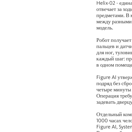
Helix-02 - еди
отвечает за ход
предметами. В 
между разными 
модель.
Робот получает
пальцев и датч
для ног, тулови
каждый шаг: пр
в одном помеще
Figure AI утвер
подряд без сбр
четыре минуты 
Операция требуе
задевать дверцу
Отдельный комп
1000 часах чел
Figure AI, Syst