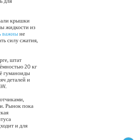
ь для
вали крышки
мы жидкости из
ь важны
не
ть силу сжатия,
рге, штат
ъёмностью 20 кг
её гуманоиды
яч деталей и
MW.
аботчиками,
и. Рынок пока
ская
атуса
ходит и для