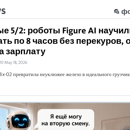
ws
ф
е 5/2: роботы Figure AI научи
ть по 8 часов без перекуров, 
а зарплату
20 May 18, 2026
lix-02 превратила неуклюжее железо в идеального грузчик