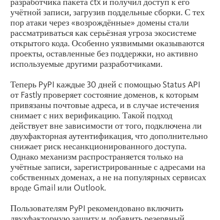
разработчика пакета ctx и получил доступ к его
учётной записи, загрузив поддельные сборки. С тех
пор атаки через «возрождённые» домены стали
рассматриваться как серьёзная угроза экосистеме
открытого кода. Особенно уязвимыми оказываются
проекты, оставленные без поддержки, но активно
используемые другими разработчиками.
Теперь PyPI каждые 30 дней с помощью Status API
от Fastly проверяет состояние доменов, к которым
привязаны почтовые адреса, и в случае истечения
снимает с них верификацию. Такой подход
действует вне зависимости от того, подключена ли
двухфакторная аутентификация, что дополнительно
снижает риск несанкционированного доступа.
Однако механизм распространяется только на
учётные записи, зарегистрированные с адресами на
собственных доменах, а не на популярных сервисах
вроде Gmail или Outlook.
Пользователям PyPI рекомендовано включить
двухфакторную защиту и добавить резервный