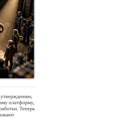
ё утверждению,
 саму платформу,
работки. Теперь
рожают