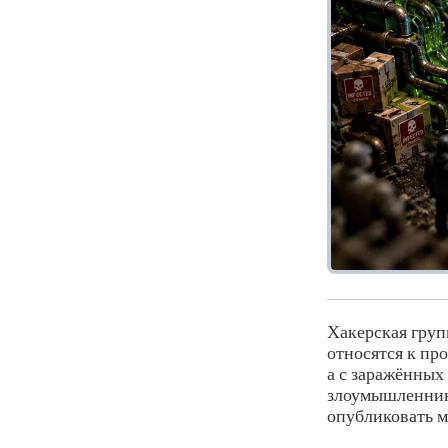
Хакерская гру
относятся к про
а с заражённых
злоумышленник
опубликовать м