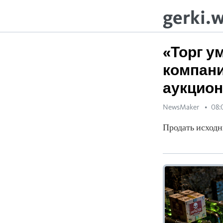
gerki.
«Торг у
компани
аукцион
NewsMaker
08:
Продать исходн