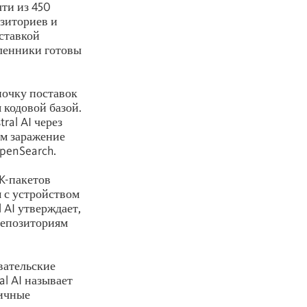
чти из 450
озиториев и
оставкой
шленники готовы
почку поставок
кодовой базой.
ral AI через
ем заражение
OpenSearch.
DK-пакетов
 с устройством
 AI утверждает,
репозиториям
вательские
al AI называет
личные