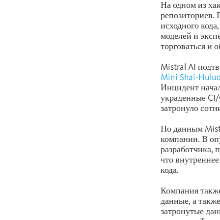
На одном из х
репозиториев. 
исходного кода
моделей и эксп
торговаться и 
Mistral AI под
Mini Shai-Hulu
Инцидент начал
украденные CI/
затронуло сотни
По данным Mist
компании. В оп
разработчика, п
что внутреннее
кода.
Компания также
данные, а также
затронутые дан