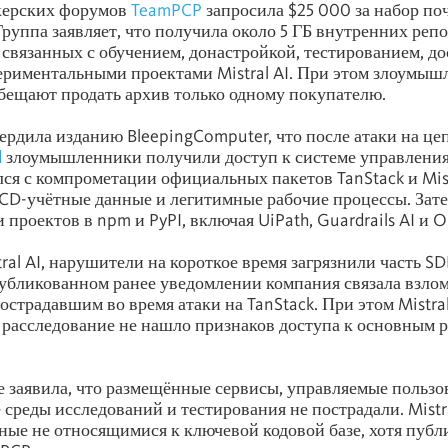
акерских форумов
TeamPCP
запросила $25 000 за набор по
Группа заявляет, что получила около 5 ГБ внутренних реп
, связанных с обучением, донастройкой, тестированием, д
ериментальными проектами Mistral AI. При этом злоумы
обещают продать архив только одному покупателю.
твердила изданию BleepingComputer, что после атаки на це
d
злоумышленники получили доступ к системе управления 
ся с компрометации официальных пакетов TanStack и Mist
CD-учётные данные и легитимные рабочие процессы. Зат
 проектов в npm и PyPI, включая UiPath, Guardrails AI и 
ral AI, нарушители на короткое время загрязнили часть S
убликованном ранее уведомлении компания связала взлом
острадавшим во время атаки на TanStack. При этом Mistral
 расследование не нашло признаков доступа к основным 
 заявила, что размещённые сервисы, управляемые пользо
 среды исследований и тестирования не пострадали. Mistr
ные не относящимися к ключевой кодовой базе, хотя пуб