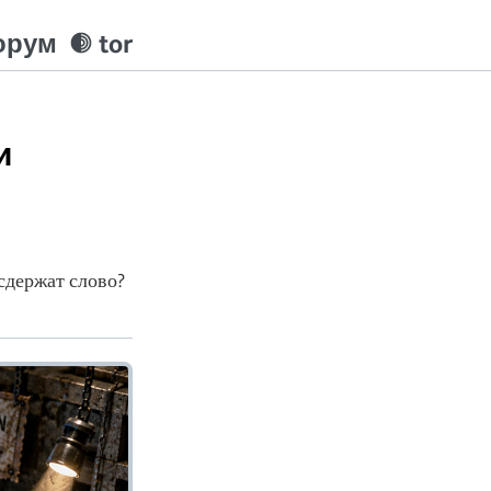
орум
tor
и
сдержат слово?