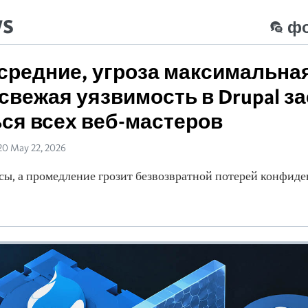
ws
ф
редние, угроза максимальна
свежая уязвимость в Drupal з
ся всех веб-мастеров
20 May 22, 2026
асы, а промедление грозит безвозвратной потерей конфид