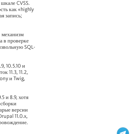
о шкале CVSS.
ть как «highly
ая запись;
й механизм
а в проверке
извольную SQL-
9, 10.5.10 и
к 11.3, 11.2,
ony и Twig,
 и 8.9, хотя
 сборки
арые версии
Drupal 11.0.x,
провождение.