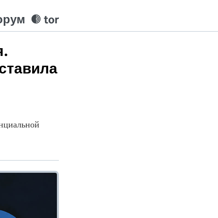
орум
tor
я.
аставила
енциальной