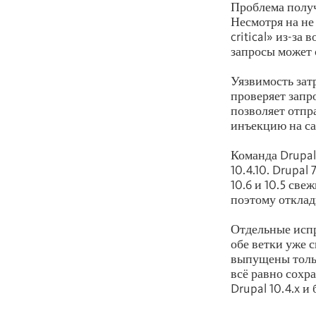
Проблема полу
Несмотря на не
critical» из-за
запросы может 
Уязвимость зат
проверяет запр
позволяет отпр
инъекцию на са
Команда Drupal в
10.4.10. Drupal
10.6 и 10.5 св
поэтому отклад
Отдельные испр
обе ветки уже 
выпущены тольк
всё равно сохр
Drupal 10.4.x 