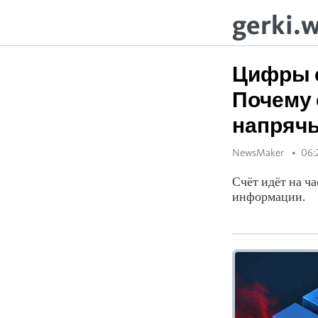
gerki.
Цифры с
Почему 
напрячь
NewsMaker
06:
Счёт идёт на ч
информации.