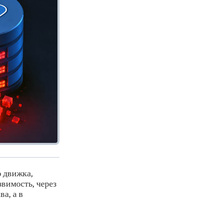
 движка,
вимость, через
а, а в