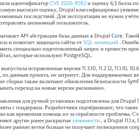
чила идентификатор
CVE-2026-9082
и оценку 6,5 балла п
 самую высокую оценку, Drupal классифицировал уязвимос
 возможных последствий. Для эксплуатации не нужна учётн
отправлять анонимный пользователь.
рагивает API абстракции базы данных в Drupal Core. Тако
осы и помогает защищать сайты от
SQL-инъекций
. Ошибк
авить специально подготовленный запрос и провести про
йтах, которые используют PostgreSQL.
ыпустила исправленные версии 11.3.10, 11.2.12, 11.1.10, 10.6.
 7, по данным проекта, не затронут. Для поддерживаемых вето
ежие сборки также включают обновления безопасности Symf
ывать переход на новые версии рискованно.
авления для ручной установки подготовлены для Drupal 9.5
сняты с поддержки. Разработчики подчёркивают, что такие
о как временная помощь из-за серьёзности проблемы. Ст
аняют другие ранее раскрытые
уязвимости
, а Drupal 11.1.x, 
и более ранние ветки больше не получают полноценное со