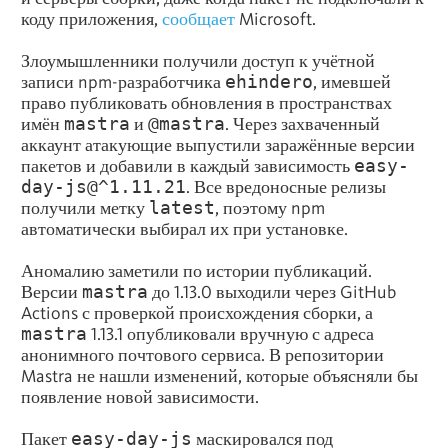
коду приложения,
сообщает
Microsoft.
Злоумышленники получили доступ к учётной
записи npm-разработчика
ehindero
, имевшей
право публиковать обновления в пространствах
имён
mastra
и
@mastra
. Через захваченный
аккаунт атакующие выпустили заражённые версии
пакетов и добавили в каждый зависимость
easy-
day-js@^1.11.21
. Все вредоносные релизы
получили метку
latest
, поэтому npm
автоматически выбирал их при установке.
Аномалию заметили по истории публикаций.
Версии
mastra
до 1.13.0 выходили через GitHub
Actions с проверкой происхождения сборки, а
mastra
1.13.1 опубликовали вручную с адреса
анонимного почтового сервиса. В репозитории
Mastra не нашли изменений, которые объясняли бы
появление новой зависимости.
Пакет
easy-day-js
маскировался под