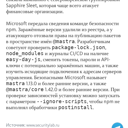
Sapphire Sleet, которая чаще всего атакует
финансовые организации.
Microsoft передала сведения команде безопасности
npm. Заражённые версии удалили из реестра, а у
атакующего отозвали права на публикацию пакетов
в пространстве имён
@mastra
. Разработчикам
советуют проверить
package-lock.json
,
node_modules
и журналы CI/CD на наличие
easy-day-js
, сменить токены, пароли и API-
ключи с потенциально заражённых машин, а также
изучить исходящие подключения к адресам серверов
управления. Безопасными Microsoft называет
mastra
1.13.0 и более ранние версии, а также
@mastra/core
1.42.0 и более ранние версии. При
проверке зависимостей установку можно запускать
с параметром
--ignore-scripts
, чтобы npm не
выполнял обработчики
postinstall
.
Источник: www.securitylab.ru