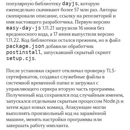
популярную библиотеку
dayjs
, которую
еженедельно скачивают более 57 млн раз. Авторы
скопировали описание, ссылку на репозиторий и
имя настоящего разработчика. Первую версию
easy-day-js
1.11.21 загрузили 16 июня без
вредоносного кода, а 17 июня выпустили версию
1.11.22. Код библиотеки остался прежним, но в файл
package.json
добавили обработчик
postinstall
, запускавший скрытый скрипт
setup.cjs
.
После установки скрипт отключал проверку TLS-
сертификатов, создавал служебные файлы в
системной временной папке и загружал с
управляющего сервера вторую часть программы.
Полученный код сохранялся под случайным именем,
запускался отдельным скрытым процессом Node.js и
затем ждал новых команд. Атакующие могли
выполнять произвольный код на заражённой
машине, менять настройки программы или
завершать работу импланта.