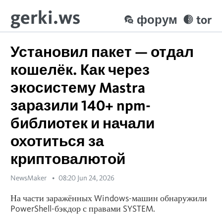
gerki.ws
форум
tor
Установил пакет — отдал
кошелёк. Как через
экосистему Mastra
заразили 140+ npm-
библиотек и начали
охотиться за
криптовалютой
NewsMaker
08:20 Jun 24, 2026
На части заражённых Windows-машин обнаружили
PowerShell-бэкдор с правами SYSTEM.