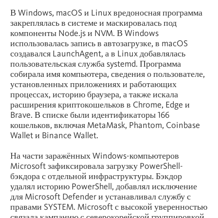
В Windows, macOS и Linux вредоносная программа
закреплялась в системе и маскировалась под
компоненты Node.js и NVM. В Windows
использовалась запись в автозагрузке, в macOS
создавался LaunchAgent, а в Linux добавлялась
пользовательская служба systemd. Программа
собирала имя компьютера, сведения о пользователе,
установленных приложениях и работающих
процессах, историю браузера, а также искала
расширения криптокошельков в Chrome, Edge и
Brave. В списке были идентификаторы 166
кошельков, включая
Meta
Mask, Phantom, Coinbase
Wallet и Binance Wallet.
На части заражённых Windows-компьютеров
Microsoft зафиксировала загрузку PowerShell-
бэкдора с отдельной инфраструктуры. Бэкдор
удалял историю PowerShell, добавлял исключение
для Microsoft Defender и устанавливал службу с
правами SYSTEM. Microsoft с высокой уверенностью
связала кампанию с северокорейской группировкой