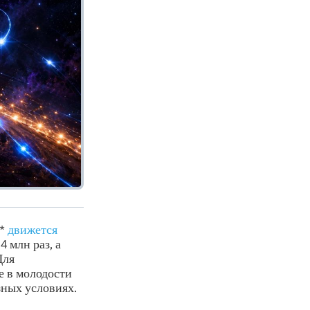
A*
движется
 млн раз, а
Для
не в молодости
азных условиях.