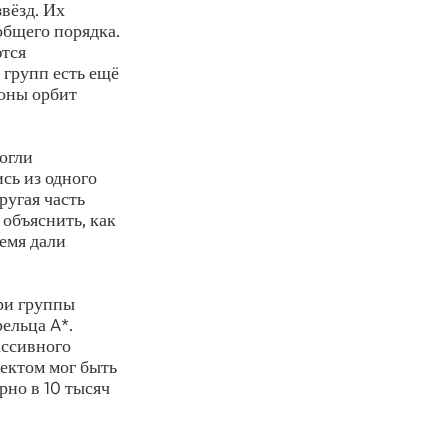
вёзд. Их
общего порядка.
ются
 групп есть ещё
лоны орбит
огли
сь из одного
ругая часть
объяснить, как
емя дали
три группы
ельца A*.
ассивного
ъектом мог быть
но в 10 тысяч