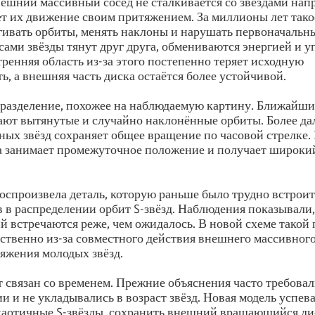
нешний массивный сосед не сталкивается со звёздами нап
т их движение своим притяжением. За миллионы лет тако
гивать орбиты, менять наклоны и нарушать первоначальн
ами звёзды тянут друг друга, обмениваются энергией и у
ренняя область из-за этого постепенно теряет исходную
ь, а внешняя часть диска остаётся более устойчивой.
 разделение, похожее на наблюдаемую картину. Ближайши
ают вытянутые и случайно наклонённые орбиты. Более да
ных звёзд сохраняет общее вращение по часовой стрелке.
 занимает промежуточное положение и получает широки
оспроизвела деталь, которую раньше было трудно встрои
в в распределении орбит S-звёзд. Наблюдения показывали,
й встречаются реже, чем ожидалось. В новой схеме такой
ественно из-за совместного действия внешнего массивного
яжения молодых звёзд.
связан со временем. Прежние объяснения часто требова
и и не укладывались в возраст звёзд. Новая модель успев
хаотичные S-звёзды, сохранить внешний вращающийся ди