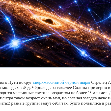
ного Пути вокруг
сверхмассивной черной дыры
Стрелец 
а молодых звёзд. Чёрная дыра тяжелее Солнца примерно в 4
одятся массивные светила возрастом не более 15 млн лет. 
центра такой возраст очень мал, но главная загадка даже 
рбитах: разные группы ведут себя так, будто появились в р