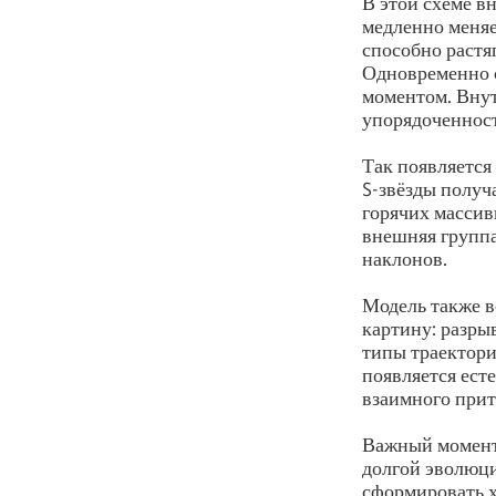
В этой схеме в
медленно меняе
способно растя
Одновременно с
моментом. Внут
упорядоченност
Так появляется
S-звёзды получ
горячих массив
внешняя группа
наклонов.
Модель также в
картину: разры
типы траектори
появляется ест
взаимного прит
Важный момент 
долгой эволюци
сформировать 