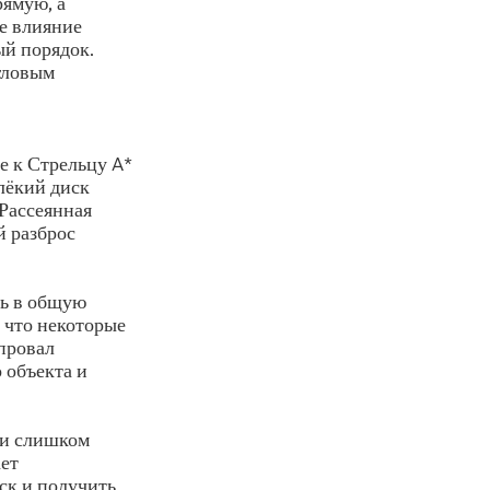
рямую, а
е влияние
ый порядок.
гловым
е к Стрельцу A*
лёкий диск
 Рассеянная
й разброс
ть в общую
 что некоторые
 провал
 объекта и
ли слишком
ает
ск и получить