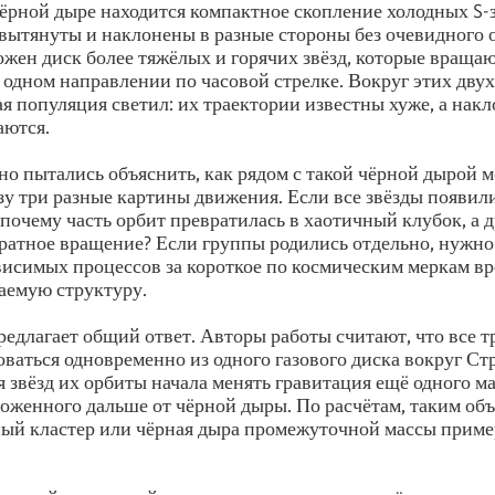
чёрной дыре находится компактное скопление холодных S-з
вытянуты и наклонены в разные стороны без очевидного 
жен диск более тяжёлых и горячих звёзд, которые враща
в одном направлении по часовой стрелке. Вокруг этих двух
ая популяция светил: их траектории известны хуже, а нак
аются.
о пытались объяснить, как рядом с такой чёрной дырой м
зу три разные картины движения. Если все звёзды появили
 почему часть орбит превратилась в хаотичный клубок, а д
ратное вращение? Если группы родились отдельно, нужно 
висимых процессов за короткое по космическим меркам вр
аемую структуру.
редлагает общий ответ. Авторы работы считают, что все 
ваться одновременно из одного газового диска вокруг Стр
 звёзд их орбиты начала менять гравитация ещё одного м
ложенного дальше от чёрной дыры. По расчётам, таким об
ый кластер или чёрная дыра промежуточной массы пример