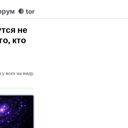
орум
tor
тся не
о, кто
 у всех на виду.