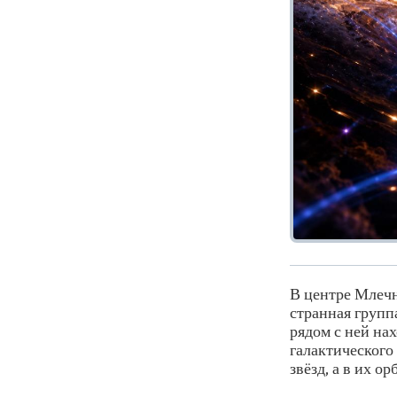
В центре Млеч
странная групп
рядом с ней нах
галактического 
звёзд, а в их о