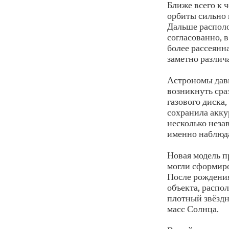
Ближе всего к 
орбиты сильно 
Дальше располо
согласованно, 
более рассеянн
заметно различ
Астрономы давн
возникнуть сра
газового диска,
сохранила акку
несколько неза
именно наблюд
Новая модель п
могли сформиро
После рождения
объекта, распо
плотный звёздн
масс Солнца.