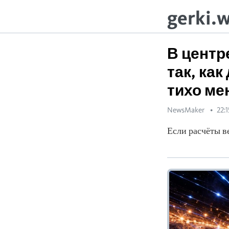
gerki.
В центр
так, ка
тихо ме
NewsMaker
22:1
Если расчёты ве