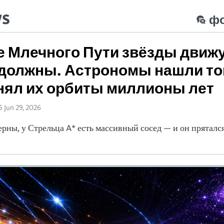
ws
ф
е Млечного Пути звёзды движу
к должны. Астрономы нашли тог
нял их орбиты миллионы лет
5 Jun 29, 2026
рны, у Стрельца A* есть массивный сосед — и он прятался