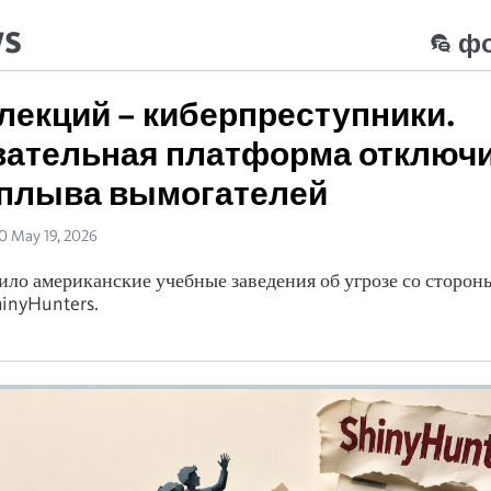
ws
ф
лекций – киберпреступники.
вательная платформа отключ
аплыва вымогателей
50 May 19, 2026
ло американские учебные заведения об угрозе со сторон
inyHunters.