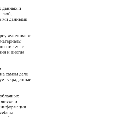
х данных и
еской,
ными данными
преувеличивают
материалы,
ют письма с
ния и иногда
и
на самом деле
кует украденные
 облачных
рвисов и
я информация
себя за