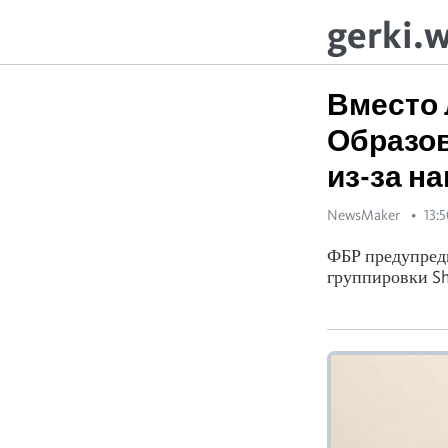
gerki.
Вместо 
Образо
из-за н
NewsMaker
13:
ФБР предупреди
группировки Sh