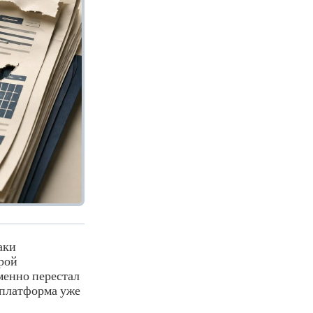
аки
рой
еменно перестал
с платформа уже