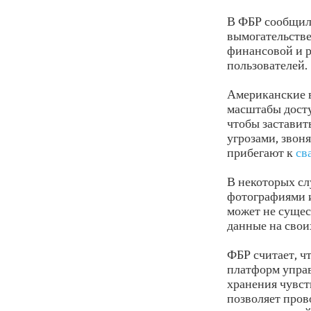
В ФБР сообщил
вымогательстве
финансовой и 
пользователей.
Американские в
масштабы дост
чтобы заставит
угрозами, звон
прибегают к
св
В некоторых сл
фотографиями и
может не сущес
данные на свои
ФБР считает, ч
платформ управ
хранения чувс
позволяет пров