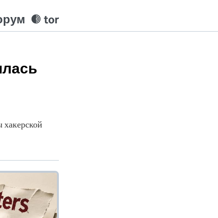
орум
tor
илась
ы хакерской