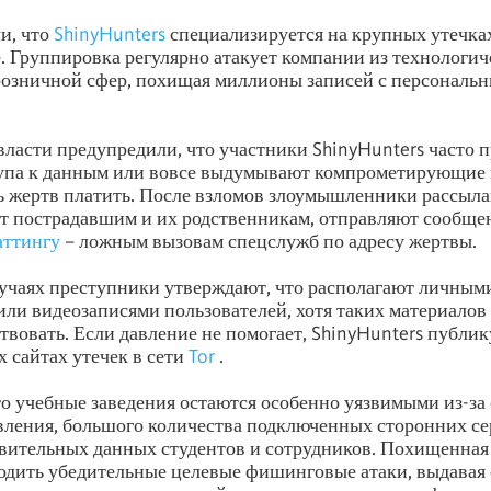
и, что
ShinyHunters
специализируется на крупных утечка
. Группировка регулярно атакует компании из технологич
розничной сфер, похищая миллионы записей с персональ
ласти предупредили, что участники ShinyHunters часто 
упа к данным или вовсе выдумывают компрометирующие 
ь жертв платить. После взломов злоумышленники рассыла
ят пострадавшим и их родственникам, отправляют сообще
аттингу
– ложным вызовам спецслужб по адресу жертвы.
учаях преступники утверждают, что располагают личным
ли видеозаписями пользователей, хотя таких материалов 
твовать. Если давление не помогает, ShinyHunters публи
х сайтах утечек в сети
Tor
.
то учебные заведения остаются особенно уязвимыми из-за
ления, большого количества подключенных сторонних се
твительных данных студентов и сотрудников. Похищенна
одить убедительные целевые фишинговые атаки, выдавая 