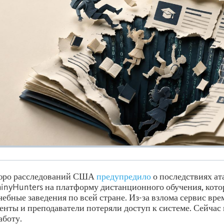
юро расследований США
предупредило
о последствиях ат
inyHunters на платформу дистанционного обучения, кото
чебные заведения по всей стране. Из-за взлома сервис вр
уденты и преподаватели потеряли доступ к системе. Сейча
аботу.