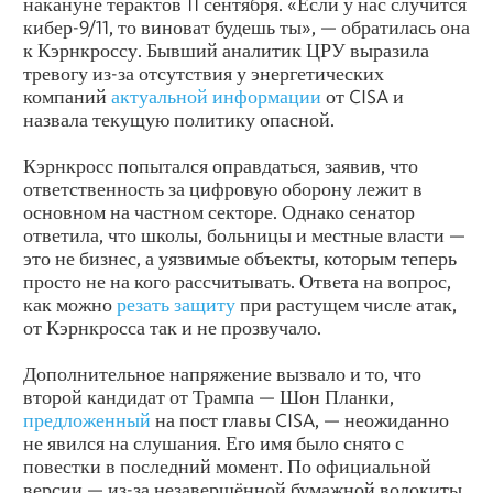
накануне терактов 11 сентября. «Если у нас случится
кибер-9/11, то виноват будешь ты», — обратилась она
к Кэрнкроссу. Бывший аналитик ЦРУ выразила
тревогу из-за отсутствия у энергетических
компаний
актуальной информации
от CISA и
назвала текущую политику опасной.
Кэрнкросс попытался оправдаться, заявив, что
ответственность за цифровую оборону лежит в
основном на частном секторе. Однако сенатор
ответила, что школы, больницы и местные власти —
это не бизнес, а уязвимые объекты, которым теперь
просто не на кого рассчитывать. Ответа на вопрос,
как можно
резать защиту
при растущем числе атак,
от Кэрнкросса так и не прозвучало.
Дополнительное напряжение вызвало и то, что
второй кандидат от Трампа — Шон Планки,
предложенный
на пост главы CISA, — неожиданно
не явился на слушания. Его имя было снято с
повестки в последний момент. По официальной
версии — из-за незавершённой бумажной волокиты.