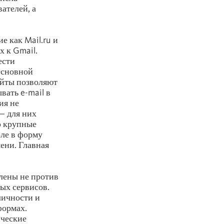
вателей, а
е как Mail.ru и
х к Gmail.
ести
Основной
айты позволяют
вать e-mail в
ия не
— для них
о крупные
оле в форму
ени. Главная
влены не против
ых сервисов.
личности и
формах.
ические