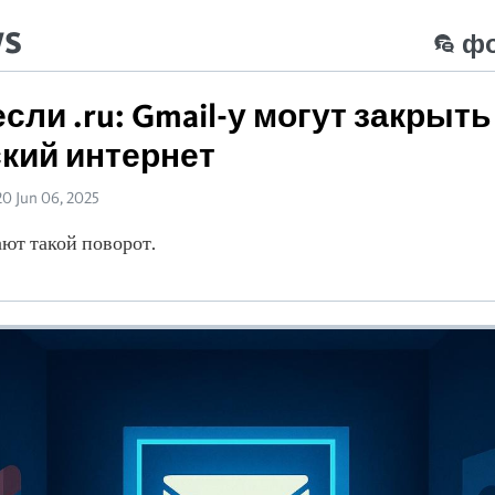
ws
ф
сли .ru: Gmail-у могут закрыть
кий интернет
20 Jun 06, 2025
ют такой поворот.