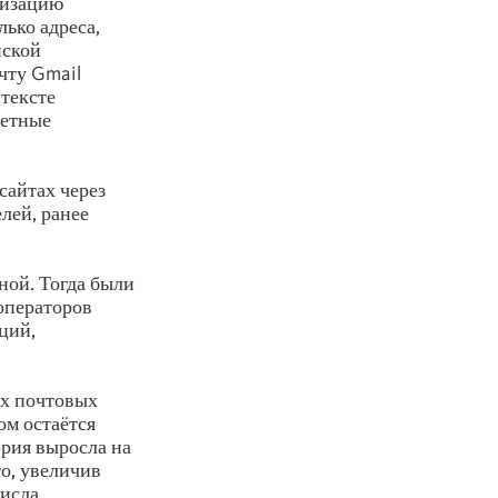
ризацию
ько адреса,
йской
чту Gmail
 тексте
ретные
сайтах через
лей, ранее
ной. Тогда были
операторов
ций,
их почтовых
ом остаётся
ория выросла на
то, увеличив
числа