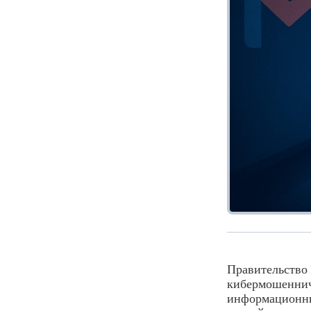
Правительство 
кибермошеннич
информационных