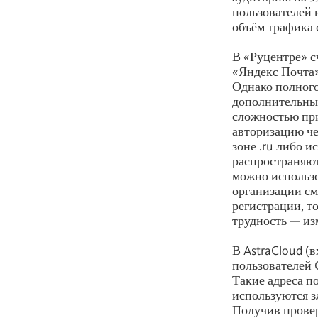
пользователей в
объём трафика 
В «Руцентре» сч
«Яндекс Почта»
Однако полного
дополнительный
сложностью при
авторизацию че
зоне .ru либо 
распространяют
можно использо
организации см
регистрации, т
трудность — из
В AstraCloud (
пользователей 
Такие адреса п
используются 
Получив провер