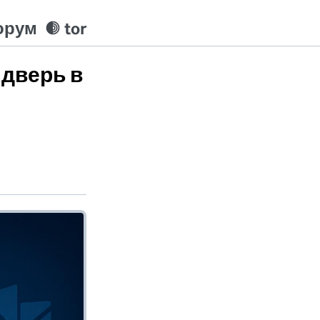
орум
tor
 дверь в