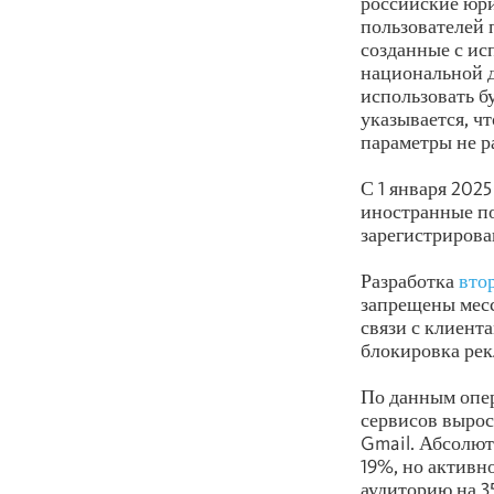
российские юр
пользователей 
созданные с ис
национальной д
использовать б
указывается, ч
параметры не р
С 1 января 2025
иностранные по
зарегистрирова
Разработка
вто
запрещены месс
связи с клиент
блокировка рек
По данным опер
сервисов вырос
Gmail. Абсолют
19%, но активн
аудиторию на 3