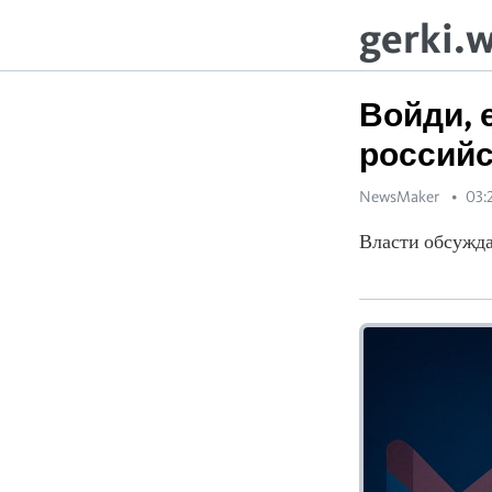
gerki.
Войди, е
российс
NewsMaker
03:
Власти обсужда