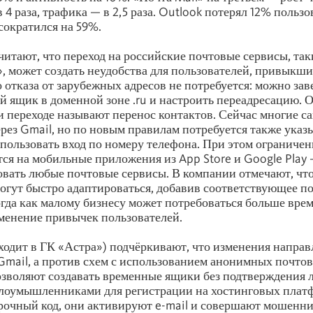
 4 раза, трафика — в 2,5 раза. Outlook потерял 12% пользо
сократился на 59%.
итают, что переход на российские почтовые сервисы, таки
, может создать неудобства для пользователей, привыкши
 отказа от зарубежных адресов не потребуется: можно зав
 ящик в доменной зоне .ru и настроить переадресацию. 
 переходе называют перенос контактов. Сейчас многие с
рез Gmail, но по новым правилам потребуется также указы
использовать вход по номеру телефона. При этом ограничен
ся на мобильные приложения из App Store и Google Play 
вать любые почтовые сервисы. В компании отмечают, чт
огут быстро адаптироваться, добавив соответствующее п
огда как малому бизнесу может потребоваться больше врем
менение привычек пользователей.
входит в ГК «Астра») подчёркивают, что изменения напра
Gmail, а против схем с использованием анонимных почтов
озволяют создавать временные ящики без подтверждения 
злоумышленниками для регистрации на хостинговых плат
очный код, они активируют e-mail и совершают мошенн