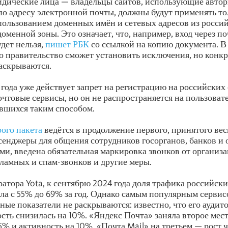
идические лица — владельцы сайтов, использующие авто
по адресу электронной почты, должны будут применять тол
пользованием доменных имён и сетевых адресов из росси
оменной зоны. Это означает, что, например, вход через по
удет нельзя,
пишет РБК
со ссылкой на копию документа. В
то правительство сможет установить исключения, но конк
аскрываются.
 года уже действует запрет на регистрацию на российских 
чтовые сервисы, но он не распространяется на пользовате
вшихся таким способом.
рого пакета
ведётся в продолжение первого, принятого вес
енджеры для общения сотрудников госорганов, банков и 
ами, введена обязательная маркировка звонков от организа
ламных и спам-звонков и другие меры.
атора Yota, к сентябрю 2024 года доля трафика российск
ла с 55% до 69% за год. Однако самым популярным сервис
ные показатели не раскрываются: известно, что его аудит
ость снизилась на 10%. «Яндекс Почта» заняла второе мес
5% и активность на 10%. «Почта Mail» на третьем — рост 