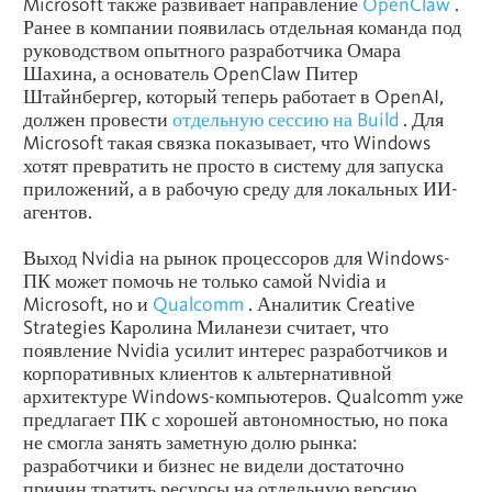
Microsoft также развивает направление
OpenClaw
.
Ранее в компании появилась отдельная команда под
руководством опытного разработчика Омара
Шахина, а основатель OpenClaw Питер
Штайнбергер, который теперь работает в OpenAI,
должен провести
отдельную сессию на Build
. Для
Microsoft такая связка показывает, что Windows
хотят превратить не просто в систему для запуска
приложений, а в рабочую среду для локальных ИИ-
агентов.
Выход Nvidia на рынок процессоров для Windows-
ПК может помочь не только самой Nvidia и
Microsoft, но и
Qualcomm
. Аналитик Creative
Strategies Каролина Миланези считает, что
появление Nvidia усилит интерес разработчиков и
корпоративных клиентов к альтернативной
архитектуре Windows-компьютеров. Qualcomm уже
предлагает ПК с хорошей автономностью, но пока
не смогла занять заметную долю рынка:
разработчики и бизнес не видели достаточно
причин тратить ресурсы на отдельную версию