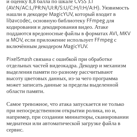
и оценку 8,8 балла по шкале CVSS 3.1
(AV:N/AC:L/PR:N/UI:R/S:U/C:H/I:H/A:H). Уязвимость
нашли в декодере MagicYUV, который входит в
libavcodec, основную библиотеку FFmpeg для
кодирования и декодирования видео. Атаке
поддаются вредоносные файлы в форматах AVI, MKV
и MOV, если приложение использует FFmpeg с
включённым декодером MagicYUV.
PixelSmash связана с ошибкой при обработке
отдельных частей видеокадра. Декодер и механизм
выделения памяти по-разному рассчитывают
высоту цветовых данных, из-за чего программа
может записать данные за пределы выделенной
области памяти.
Самое тревожное, что атака запускается не только
при непосредственном открытии ролика, но и,
например, при создании миниатюры, сканировании
медиатеки или автоматической загрузке файла в
сервис.