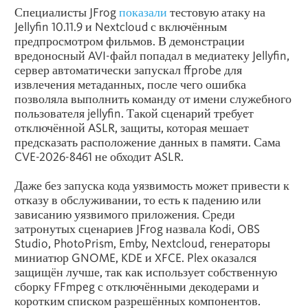
Специалисты JFrog
показали
тестовую атаку на
Jellyfin 10.11.9 и Nextcloud с включённым
предпросмотром фильмов. В демонстрации
вредоносный AVI-файл попадал в медиатеку Jellyfin,
сервер автоматически запускал ffprobe для
извлечения метаданных, после чего ошибка
позволяла выполнить команду от имени служебного
пользователя jellyfin. Такой сценарий требует
отключённой ASLR, защиты, которая мешает
предсказать расположение данных в памяти. Сама
CVE-2026-8461 не обходит ASLR.
Даже без запуска кода уязвимость может привести к
отказу в обслуживании, то есть к падению или
зависанию уязвимого приложения. Среди
затронутых сценариев JFrog назвала Kodi, OBS
Studio, PhotoPrism, Emby, Nextcloud, генераторы
миниатюр GNOME, KDE и XFCE. Plex оказался
защищён лучше, так как использует собственную
сборку FFmpeg с отключёнными декодерами и
коротким списком разрешённых компонентов.