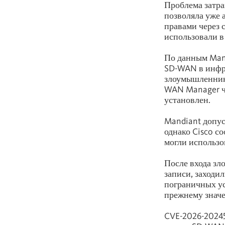
Проблема затр
позволяла уже
правами через 
использовали в
По данным Mand
SD-WAN в инфра
злоумышленники
WAN Manager че
установлен.
Mandiant допус
однако Cisco с
могли использо
После входа з
записи, заходи
пограничных ус
прежнему значе
CVE-2026-20245