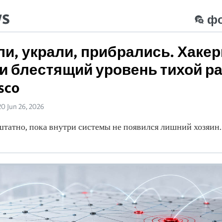
ws
ф
и, украли, прибрались. Хаке
и блестящий уровень тихой р
sco
20 Jun 26, 2026
штатно, пока внутри системы не появился лишний хозяин.