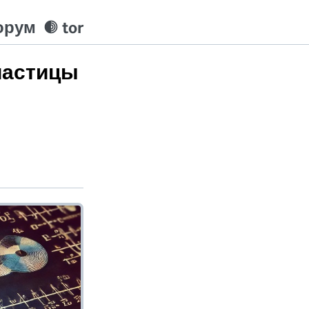
орум
tor
 частицы