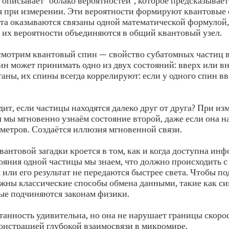
 описывает "облако вероятностей", которое предсказывает,
я при измерении. Эти вероятности формируют квантовые 
кта оказываются связаны одной математической формулой,
 их вероятности объединяются в общий квантовый узел.
смотрим квантовый спин — свойство субатомных частиц 
ин может принимать одно из двух состояний: вверх или вн
аны, их спины всегда коррелируют: если у одного спин вв
дит, если частицы находятся далеко друг от друга? При и
 мы мгновенно узнаём состояние второй, даже если она на
етров. Создаётся иллюзия мгновенной связи.
вантовой загадки кроется в том, как и когда доступна ин
ояния одной частицы мы знаем, что должно происходить с 
 или его результат не передаются быстрее света. Чтобы п
жны классические способы обмена данными, такие как си
рые подчиняются законам физики.
танность удивительна, но она не нарушает границы скорос
онстрацией глубокой взаимосвязи в микромире.