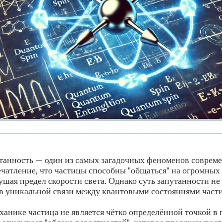
танность — один из самых загадочных феноменов соврем
ечатление, что частицы способны "общаться" на огромных
ушая предел скорости света. Однако суть запутанности не 
в уникальной связи между квантовыми состояниями част
ханике частица не является чётко определённой точкой в 