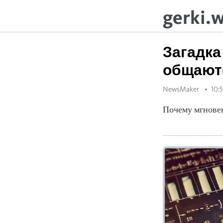
gerki.
Загадка
общают
NewsMaker
10:
Почему мгновен