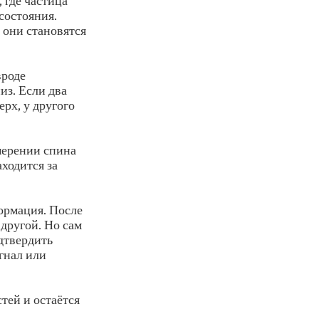
 где частица
состояния.
 они становятся
вроде
из. Если два
ерх, у другого
змерении спина
ходится за
формация. После
другой. Но сам
одтвердить
гнал или
тей и остаётся