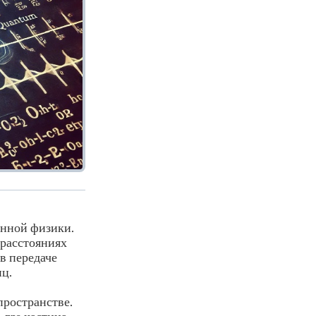
енной физики.
 расстояниях
в передаче
иц.
пространстве.