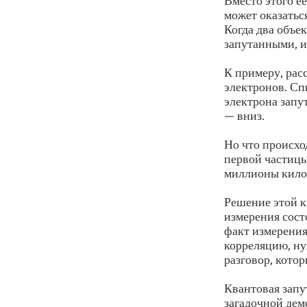
Вместо этого её
может оказатьс
Когда два объе
запутанными, и
К примеру, рас
электронов. Сп
электрона запут
— вниз.
Но что происхо
первой частицы
миллионы килом
Решение этой к
измерения сост
факт измерения
корреляцию, ну
разговор, кото
Квантовая запу
загадочной дем