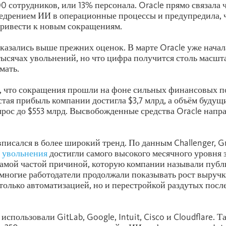
0 сотрудников, или 13% персонала. Oracle прямо связала 
едрением ИИ в операционные процессы и предупредила, ч
ривести к новым сокращениям.
азались выше прежних оценок. В марте Oracle уже начал
тысячах увольнений, но что цифра получится столь масшта
мать.
 что сокращения прошли на фоне сильных финансовых по
стая прибыль компании достигла $3,7 млрд, а объём буду
ырос до $553 млрд. Высвобожденные средства Oracle напр
вписался в более широкий тренд. По данным Challenger, Gr
а
увольнения
достигли самого высокого месячного уровня 
 самой частой причиной, которую компании называли публ
ногие работодатели продолжали показывать рост выручк
только автоматизацией, но и перестройкой раздутых посл
спользовали GitLab, Google, Intuit, Cisco и Cloudflare. Та