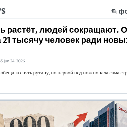
ws
ф
 растёт, людей сокращают. O
 21 тысячу человек ради новы
в
45 Jun 24, 2026
обещала снять рутину, но первой под нож попала сама ст