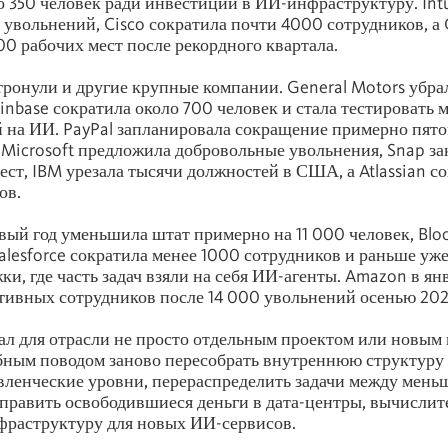
о 350 человек ради инвестиций в ИИ-инфраструктуру. Intu
увольнений, Cisco сократила почти 4000 сотрудников, а C
00 рабочих мест после рекордного квартала.
ронули и другие крупные компании. General Motors убра
inbase сократила около 700 человек и стала тестировать 
 на ИИ. PayPal запланировала сокращение примерно пято
а. Microsoft предложила добровольные увольнения, Snap з
ест, IBM урезала тысячи должностей в США, а Atlassian с
ов.
овый год уменьшила штат примерно на 11 000 человек, Blo
Salesforce сократила менее 1000 сотрудников и раньше у
ки, где часть задач взяли на себя ИИ-агенты. Amazon в ян
тивных сотрудников после 14 000 увольнений осенью 2025
ал для отрасли не просто отдельным проектом или новым
обным поводом заново пересобрать внутреннюю структуру
вленческие уровни, перераспределить задачи между мен
править освободившиеся деньги в дата-центры, вычисли
фраструктуру для новых ИИ-сервисов.