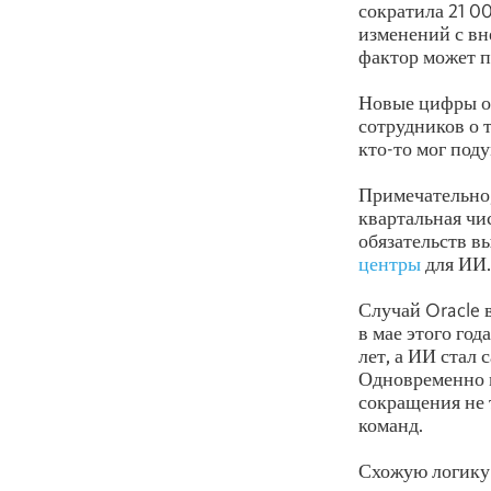
сократила 21 00
изменений с вн
фактор может п
Новые цифры ок
сотрудников о 
кто-то мог поду
Примечательно,
квартальная чи
обязательств в
центры
для ИИ.
Случай Oracle 
в мае этого год
лет, а ИИ стал
Одновременно м
сокращения не 
команд.
Схожую логику и