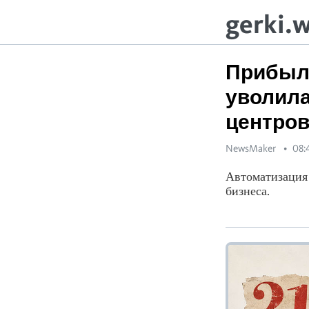
gerki.
Прибыль
уволила
центро
NewsMaker
08:
Автоматизация 
бизнеса.