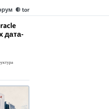
орум
tor
racle
х дата-
руктура