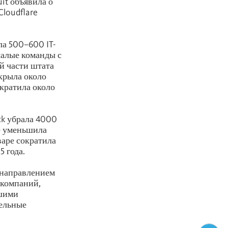
it объявила о
loudflare
ла 500–600 IT-
малые команды с
й части штата
акрыла около
ократила около
ck убрала 4000
же уменьшила
варе сократила
 года.
 направлением
 компаний,
ьшими
тельные