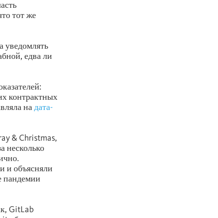
часть
то тот же
а уведомлять
бной, едва ли
казателей:
щих контрактных
авляла на
дата-
ay & Christmas,
за несколько
ично.
и и объясняли
е пандемии
к, GitLab