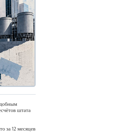
 удобным
есчётов штата
что за 12 месяцев