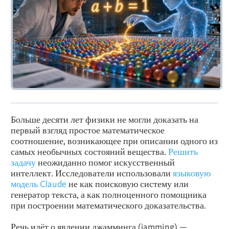
Больше десяти лет физики не могли доказать на
первый взгляд простое математическое
соотношение, возникающее при описании одного из
самых необычных состояний вещества.
Решить
задачу
неожиданно помог искусственный
интеллект. Исследователи использовали
языковую
модель Claude
не как поисковую систему или
генератор текста, а как полноценного помощника
при построении математического доказательства.
Речь идёт о явлении джамминга (jamming) —